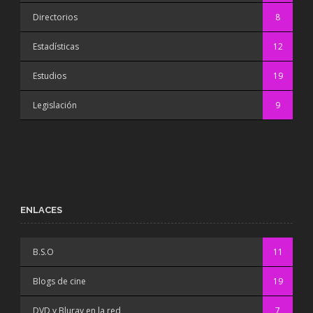
Directorios
8
Estadísticas
12
Estudios
19
Legislación
9
ENLACES
B.S.O
11
Blogs de cine
19
DVD y Bluray en la red
7