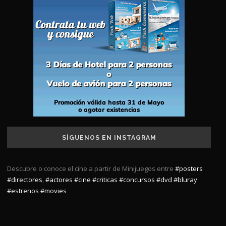
SÍGUENOS EN INSTAGRAM
Descubre o conoce el cine a partir de Minijuegos entre
#posters
#directores
,
#actores
#cine
#criticas
#concursos
#dvd
#bluray
#estrenos
#movies