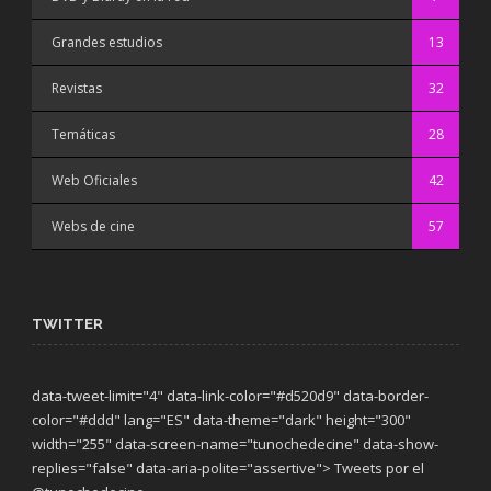
Grandes estudios
13
Revistas
32
Temáticas
28
Web Oficiales
42
Webs de cine
57
TWITTER
data-tweet-limit="4" data-link-color="#d520d9" data-border-
color="#ddd" lang="ES" data-theme="dark"
height="300"
width="255" data-screen-name="tunochedecine" data-show-
replies="false" data-aria-polite="assertive"> Tweets por el