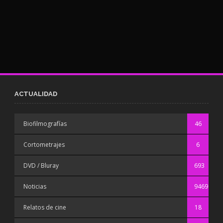
ACTUALIDAD
Biofilmografías
46
Cortometrajes
6
DVD / Bluray
693
Noticias
9469
Relatos de cine
18