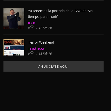
Ya tenemos la portada de la BSO de ‘Sin
tiempo para morir’
B.S.O
0
/
12 Sep 20
Terror Weekend
TEMÁTICAS
0
/
15 Feb 16
ANUNCIATE AQUÍ