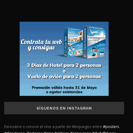
SÍGUENOS EN INSTAGRAM
Descubre o conoce el cine a partir de Minijuegos entre
#posters
#directores
,
#actores
#cine
#criticas
#concursos
#dvd
#bluray