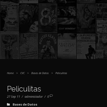
Home
>
CVC
>
Bases de Datos
>
Peliculitas
Peliculitas
27 Sep 11
/
administador
/
0
Bases de Datos