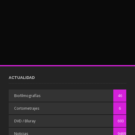
ACTUALIDAD
Biofilmografías
46
Cortometrajes
6
DVD / Bluray
693
Noticias
9469