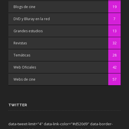
Blogs de cine
19
DVD y Bluray en la red
7
Grandes estudios
13
Revistas
32
Temáticas
28
Web Oficiales
42
Webs de cine
57
TWITTER
data-tweet-limit="4" data-link-color="#d520d9" data-border-