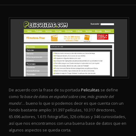
De acuerdo con la frase de su portada
Peliculitas
se define
como
‘la base de datos en español sobre cine, más grande del
mundo’
… bueno lo que si podemos decir es que cuenta con un
fondo bastante amplio: 31.397 películas, 10.317 directores,
65.696 actores, 1.615 fotografías, 326 críticas y 346 curiosidades,
así que nos encontramos con una buena base de datos que en
algunos aspectos se queda corta.