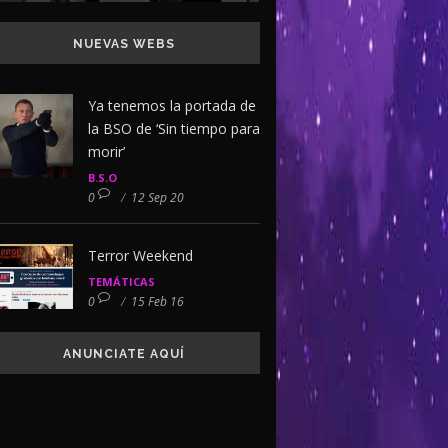
NUEVAS WEBS
Ya tenemos la portada de
la BSO de ‘Sin tiempo para
morir’
B.S.O
0
/
12 Sep 20
Terror Weekend
TEMÁTICAS
0
/
15 Feb 16
ANUNCIATE AQUÍ