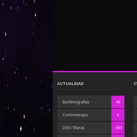
ACTUALIDAD
C
Biofilmografías
46
Cortometrajes
6
DVD / Bluray
693