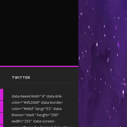
TWITTER
data-tweet-limit="4" data-link-
color="#d520d9" data-border-
color="#ddd" lang="ES" data-
theme="dark"
height="300"
width="255" data-screen-