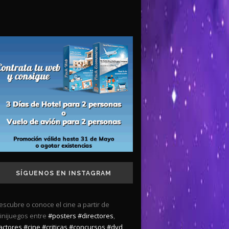
SÍGUENOS EN INSTAGRAM
escubre o conoce el cine a partir de
inijuegos entre
#posters
#directores
,
actores
#cine
#criticas
#concursos
#dvd