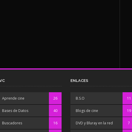
VC
ENLACES
Aprende cine
26
B.S.O
11
Bases de Datos
40
Blogs de cine
19
Buscadores
16
DVD y Bluray en la red
7