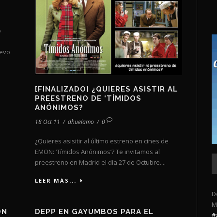
o
uevo
[FINALIZADO] ¿QUIERES ASISTIR AL
PREESTRENO DE ‘TÍMIDOS
ANÓNIMOS?
18 Oct 11
/
dhuelamo
/
0
¿Quieres asisitir al último estreno en cines de
EMON: ‘Tímidos Anónimos’? Te invitamos al
preestreno en Madrid el día 27 de Octubre....
LEER MÁS...
D
M
ON
DEPP EN GAYUMBOS PARA EL
#