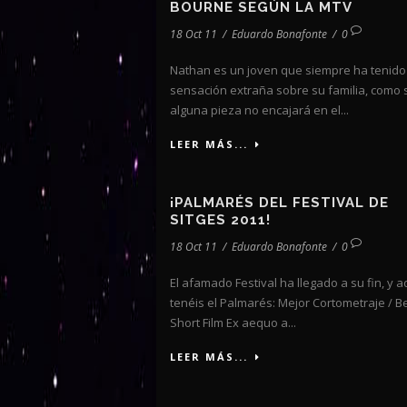
BOURNE SEGÚN LA MTV
18 Oct 11
/
Eduardo Bonafonte
/
0
Nathan es un joven que siempre ha tenido
sensación extraña sobre su familia, como s
alguna pieza no encajará en el...
LEER MÁS...
¡PALMARÉS DEL FESTIVAL DE
SITGES 2011!
18 Oct 11
/
Eduardo Bonafonte
/
0
El afamado Festival ha llegado a su fin, y a
tenéis el Palmarés: Mejor Cortometraje / B
Short Film Ex aequo a...
LEER MÁS...