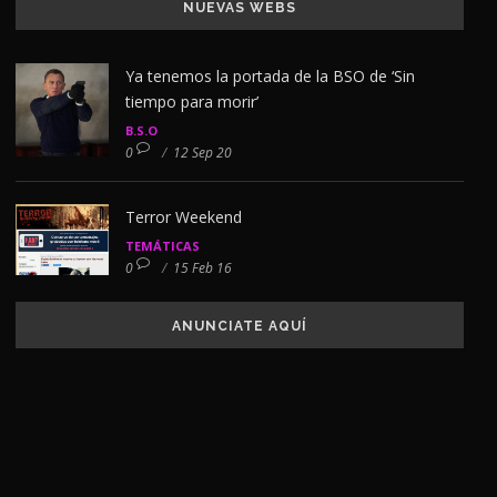
NUEVAS WEBS
Ya tenemos la portada de la BSO de ‘Sin
tiempo para morir’
B.S.O
0
/
12 Sep 20
Terror Weekend
TEMÁTICAS
0
/
15 Feb 16
ANUNCIATE AQUÍ