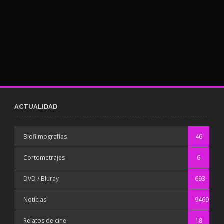
ACTUALIDAD
Biofilmografías
46
Cortometrajes
6
DVD / Bluray
693
Noticias
9469
Relatos de cine
18