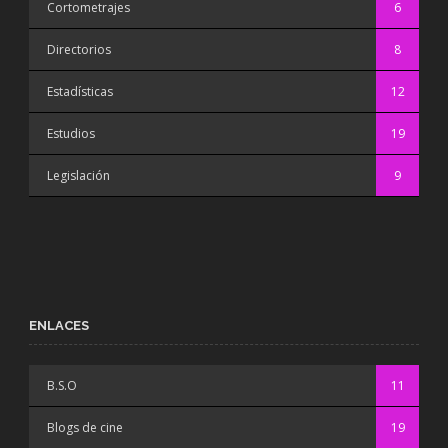
Cortometrajes
6
Directorios
8
Estadísticas
12
Estudios
19
Legislación
9
ENLACES
B.S.O
11
Blogs de cine
19