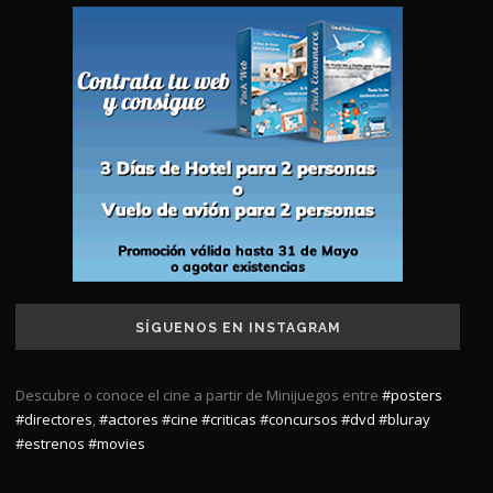
SÍGUENOS EN INSTAGRAM
Descubre o conoce el cine a partir de Minijuegos entre
#posters
#directores
,
#actores
#cine
#criticas
#concursos
#dvd
#bluray
#estrenos
#movies