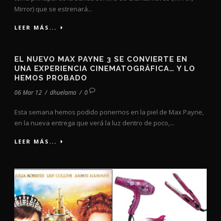
Mirror) que se estrenará...
LEER MÁS...
EL NUEVO MAX PAYNE 3 SE CONVIERTE EN
UNA EXPERIENCIA CINEMATOGRÁFICA… Y LO
HEMOS PROBADO
06 Mar 12
/
dhuelamo
/
0
Esta semana hemos podido ponernos en la piel de Max Payne,
en la nueva entrega que verá la luz dentro de poco,...
LEER MÁS...