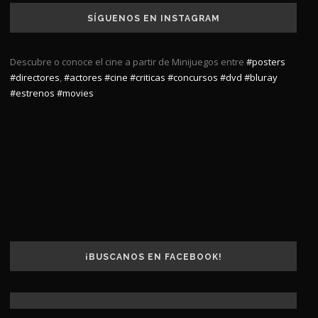
SÍGUENOS EN INSTAGRAM
Descubre o conoce el cine a partir de Minijuegos entre
#posters
#directores
,
#actores
#cine
#criticas
#concursos
#dvd
#bluray
#estrenos
#movies
¡BUSCANOS EN FACEBOOK!