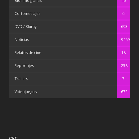
Biofilmografías
46
Cortometrajes
6
DVD / Bluray
693
Noticias
9469
Relatos de cine
18
Reportajes
258
Trailers
7
Videojuegos
672
CVC