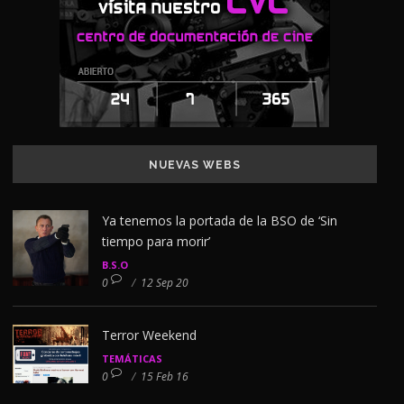
NUEVAS WEBS
Ya tenemos la portada de la BSO de ‘Sin
tiempo para morir’
B.S.O
0
/
12 Sep 20
Terror Weekend
TEMÁTICAS
0
/
15 Feb 16