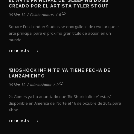
EL ARTE PRINCIPAL DE ‘SLEEPING DOGS’
CREADO POR EL ARTISTA TYLER STOUT
06 Mar 12
/
Colaboradores
/
0
Square Enix London Studios se enorgullece de revelar que el
arte principal para el próximo gran título de acción en un
mundo...
LEER MÁS...
‘BIOSHOCK INFINITE’ YA TIENE FECHA DE
LANZAMIENTO
06 Mar 12
/
administador
/
0
2k Games ya ha anunciado que ‘BioShock Infinite’ estará
disponible en América del Norte el 16 de octubre de 2012 para
Xbox...
LEER MÁS...