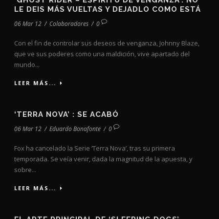
‘GHOST RIDER – ESPÍRITU DE VENGANZA’: NO
LE DEIS MÁS VUELTAS Y DEJADLO COMO ESTÁ
06 Mar 12
/
Colaboradores
/
0
Con el fin de controlar sus deseos de venganza, Johnny Blaze,
que ve sus poderes como una maldición, vive apartado del
mundo...
LEER MÁS...
‘TERRA NOVA’ : SE ACABÓ
06 Mar 12
/
Eduardo Bonafonte
/
0
Fox ha cancelado la Serie ‘Terra Nova’, tras su primera
temporada. Se veía venir, dada la magnitud de la apuesta, y
sobre...
LEER MÁS...