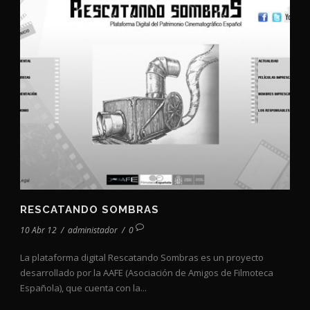
RESCATANDO SOMBRAS
10 Abr 12
/
administador
/
0
La plataforma digital Rescatando Sombras es un proyecto
desarrollado por la AAFE (Asociación de Amigos de Filmoteca
Española), que cuenta con la...