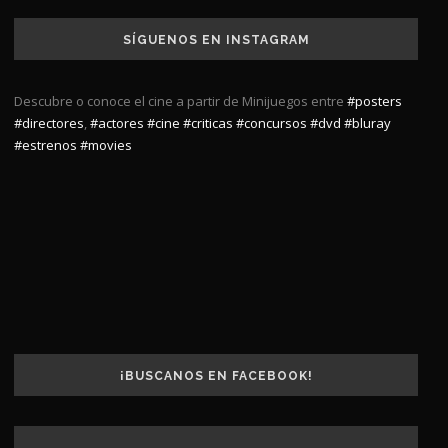
SÍGUENOS EN INSTAGRAM
Descubre o conoce el cine a partir de Minijuegos entre
#posters
#directores
,
#actores
#cine
#criticas
#concursos
#dvd
#bluray
#estrenos
#movies
¡BUSCANOS EN FACEBOOK!