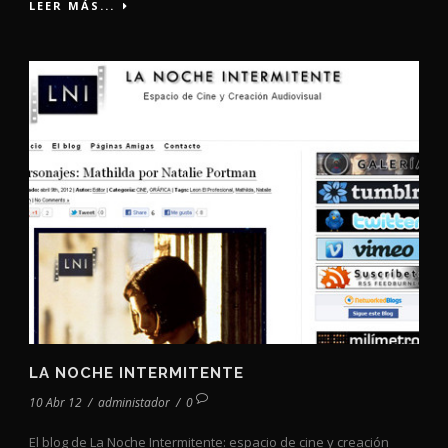
LEER MÁS...
LA NOCHE INTERMITENTE
10 Abr 12
/
administador
/
0
El blog de La Noche Intermitente: espacio de cine y creación