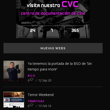
NUEVAS WEBS
Ya tenemos la portada de la BSO de ‘Sin
tiempo para morir’
B.S.O
0
/
12 Sep 20
Terror Weekend
TEMÁTICAS
0
/
15 Feb 16