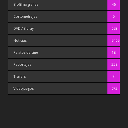
Biofilmografías
46
Cortometrajes
6
DVD / Bluray
693
Noticias
9469
Relatos de cine
18
Reportajes
258
Trailers
7
Videojuegos
672