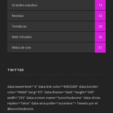
Grandes estudios
13
Revistas
32
Temáticas
28
Web Oficiales
42
Webs de cine
57
TWITTER
data-tweet-limit="4" data-link-color="#d520d9" data-border-
color="#ddd" lang="ES" data-theme="dark"
height="300"
width="255" data-screen-name="tunochedecine" data-show-
replies="false" data-aria-polite="assertive"> Tweets por el
@tunochedecine.