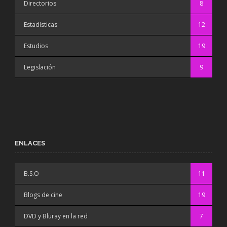
Directorios
8
Estadísticas
12
Estudios
19
Legislación
9
ENLACES
B.S.O
11
Blogs de cine
19
DVD y Bluray en la red
7