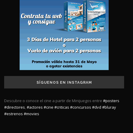
SÍGUENOS EN INSTAGRAM
Descubre o conoce el cine a partir de Minijuegos entre
#posters
#directores
,
#actores
#cine
#criticas
#concursos
#dvd
#bluray
#estrenos
#movies