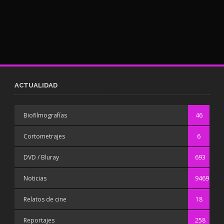
ACTUALIDAD
Biofilmografías
46
Cortometrajes
6
DVD / Bluray
693
Noticias
9469
Relatos de cine
18
Reportajes
258