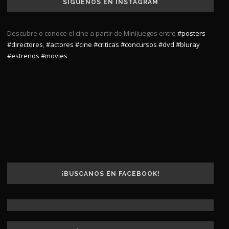
SÍGUENOS EN INSTAGRAM
Descubre o conoce el cine a partir de Minijuegos entre
#posters
#directores
,
#actores
#cine
#criticas
#concursos
#dvd
#bluray
#estrenos
#movies
¡BUSCANOS EN FACEBOOK!