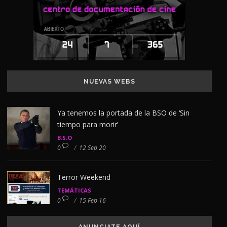
NUEVAS WEBS
Ya tenemos la portada de la BSO de ‘Sin
tiempo para morir’
B.S.O
0
/
12 Sep 20
Terror Weekend
TEMÁTICAS
0
/
15 Feb 16