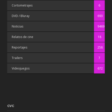
Cortometrajes
6
DVD / Bluray
693
Noticias
9469
Relatos de cine
18
Reportajes
258
Trailers
7
Videojuegos
672
CVC