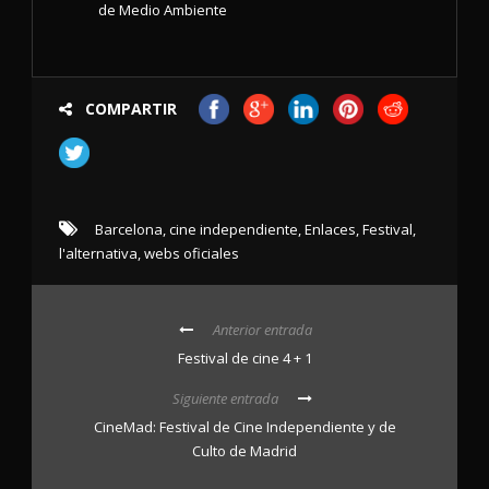
de Medio Ambiente
COMPARTIR
Barcelona
,
cine independiente
,
Enlaces
,
Festival
,
l'alternativa
,
webs oficiales
Anterior entrada
Festival de cine 4 + 1
Siguiente entrada
CineMad: Festival de Cine Independiente y de
Culto de Madrid