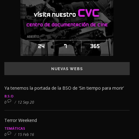
NUEVAS WEBS
Ya tenemos la portada de la BSO de ‘Sin tiempo para morir’
B.S.O
0
/
12 Sep 20
Terror Weekend
TEMÁTICAS
0
/
15 Feb 16