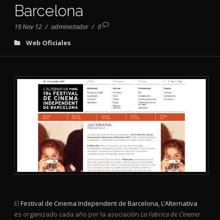
Barcelona
19 Nov 12
/
administador
/
0
Web Oficiales
El
Festival de Cinema Independent de Barcelona, L’Alternativa
es organizado cada año por la asociación
La Fabrica de Cinema