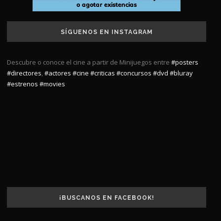
SÍGUENOS EN INSTAGRAM
Descubre o conoce el cine a partir de Minijuegos entre
#posters
#directores
,
#actores
#cine
#criticas
#concursos
#dvd
#bluray
#estrenos
#movies
¡BUSCANOS EN FACEBOOK!