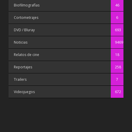
Biofilmografías
46
Cortometrajes
6
DVD / Bluray
693
Noticias
9469
Relatos de cine
18
Reportajes
258
Trailers
7
Videojuegos
672