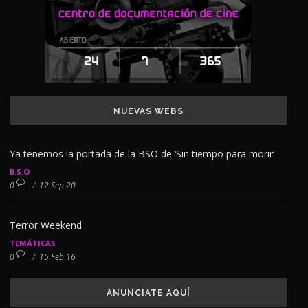
NUEVAS WEBS
Ya tenemos la portada de la BSO de ‘Sin tiempo para morir’
B.S.O
0
/
12 Sep 20
Terror Weekend
TEMÁTICAS
0
/
15 Feb 16
ANUNCIATE AQUÍ