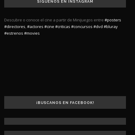
SÍGUENOS EN INSTAGRAM
Descubre o conoce el cine a partir de Minijuegos entre
#posters
#directores
,
#actores
#cine
#criticas
#concursos
#dvd
#bluray
#estrenos
#movies
¡BUSCANOS EN FACEBOOK!