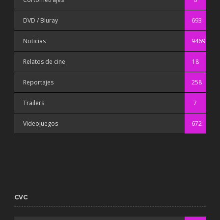
DVD / Bluray
693
Noticias
9469
Relatos de cine
18
Reportajes
258
Trailers
7
Videojuegos
672
CVC