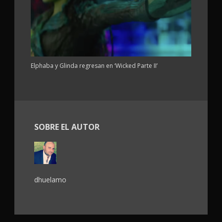
Elphaba y Glinda regresan en ‘Wicked Parte II’
SOBRE EL AUTOR
dhuelamo