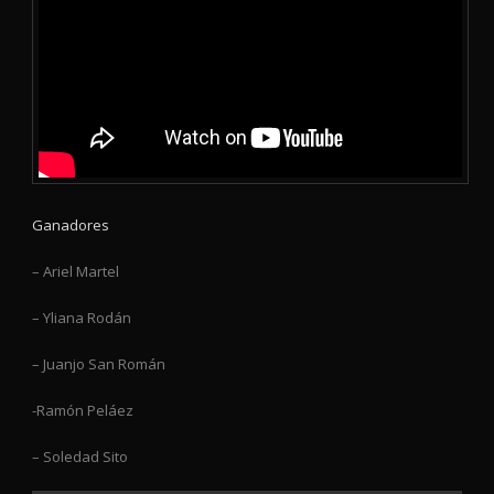
Ganadores
– Ariel Martel
– Yliana Rodán
– Juanjo San Román
-Ramón Peláez
– Soledad Sito