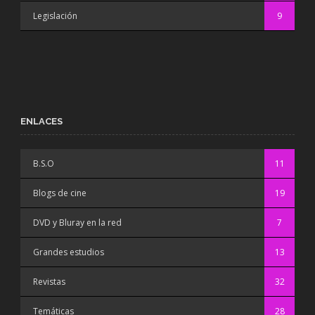
Legislación
9
ENLACES
B.S.O
11
Blogs de cine
19
DVD y Bluray en la red
7
Grandes estudios
13
Revistas
32
Temáticas
28