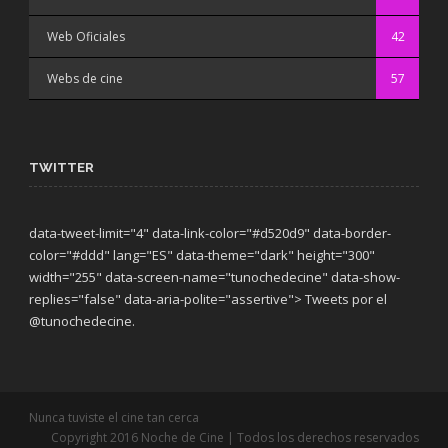
Web Oficiales
42
Webs de cine
57
TWITTER
data-tweet-limit="4" data-link-color="#d520d9" data-border-
color="#ddd" lang="ES" data-theme="dark"
height="300"
width="255" data-screen-name="tunochedecine" data-show-
replies="false" data-aria-polite="assertive"> Tweets por el
@tunochedecine.
Nunca tuviste el cine tan cerca
Copyright 2016 Noche de Cine | Todos los derechos reservados