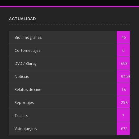
ACTUALIDAD
Biofilmografías
46
Cortometrajes
6
DVD / Bluray
693
Noticias
9469
Relatos de cine
18
Reportajes
258
Trailers
7
Videojuegos
672