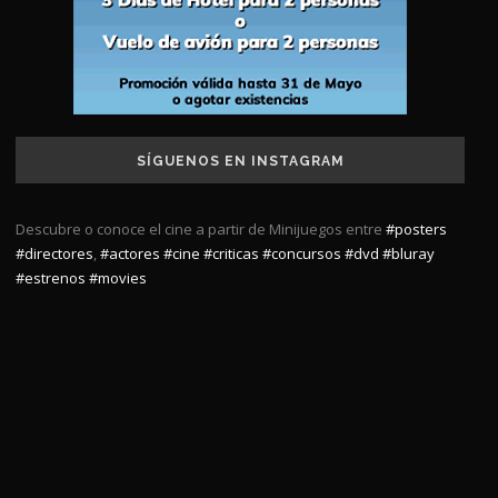
SÍGUENOS EN INSTAGRAM
Descubre o conoce el cine a partir de Minijuegos entre
#posters
#directores
,
#actores
#cine
#criticas
#concursos
#dvd
#bluray
#estrenos
#movies