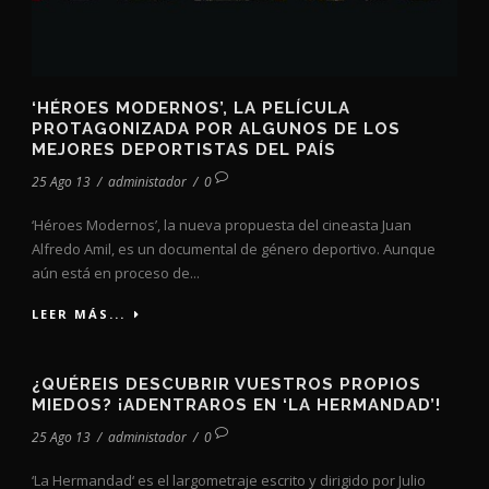
‘HÉROES MODERNOS’, LA PELÍCULA
PROTAGONIZADA POR ALGUNOS DE LOS
MEJORES DEPORTISTAS DEL PAÍS
25 Ago 13
/
administador
/
0
‘Héroes Modernos’, la nueva propuesta del cineasta Juan
Alfredo Amil, es un documental de género deportivo. Aunque
aún está en proceso de...
LEER MÁS...
¿QUÉREIS DESCUBRIR VUESTROS PROPIOS
MIEDOS? ¡ADENTRAROS EN ‘LA HERMANDAD’!
25 Ago 13
/
administador
/
0
‘La Hermandad‘ es el largometraje escrito y dirigido por Julio