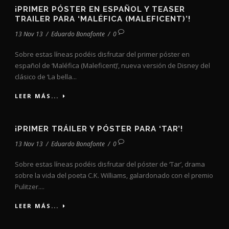
¡PRIMER PÓSTER EN ESPAÑOL Y TEASER
TRAILER PARA ‘MALÉFICA (MALEFICENT)’!
13 Nov 13
/
Eduardo Bonafonte
/
0
Sobre estas líneas podéis disfrutar del primer póster en
español de ‘Maléfica (Maleficent)’, nueva versión de Disney del
clásico de ‘La bella...
LEER MÁS...
¡PRIMER TRÁILER Y PÓSTER PARA ‘TAR’!
13 Nov 13
/
Eduardo Bonafonte
/
0
Sobre estas líneas podéis disfrutar del póster de ‘Tar’, drama
sobre la vida del poeta C.K. Williams, galardonado con el premio
Pulitzer....
LEER MÁS...