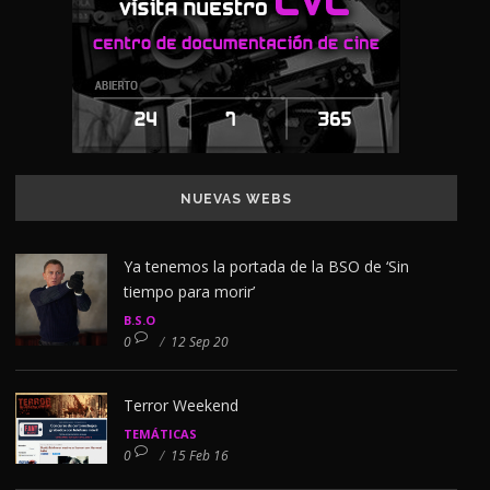
NUEVAS WEBS
Ya tenemos la portada de la BSO de ‘Sin
tiempo para morir’
B.S.O
0
/
12 Sep 20
Terror Weekend
TEMÁTICAS
0
/
15 Feb 16