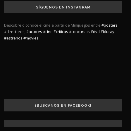
SÍGUENOS EN INSTAGRAM
Descubre o conoce el cine a partir de Minijuegos entre
#posters
#directores
,
#actores
#cine
#criticas
#concursos
#dvd
#bluray
#estrenos
#movies
¡BUSCANOS EN FACEBOOK!