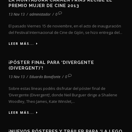
LA MONTADORA CARMEN FRÍAS RECIBE EL
PREMIO MUJER DE CINE 2013
13 Nov 13
/
administador
/
0
El pasado Viernes 15 de noviembre, en el acto de inauguración
del Festival Internacional de Cine de Gijón, se hizo entrega del...
LEER MÁS...
¡PÓSTER FINAL PARA ‘DIVERGENTE
(DIVERGENT)’!
13 Nov 13
/
Eduardo Bonafonte
/
0
Sobre estas líneas podéis disfrutar del póster final de
‘Divergente (Divergent)’, donde Neil Burguer dirige a Shailene
Woodley, Theo James, Kate Winslet,...
LEER MÁS...
¡NUEVOS PÓSTERES Y TRÁILER PARA ‘LA LEGO