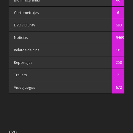
Biofilmografías
46
Cortometrajes
6
DVD / Bluray
693
Noticias
9469
Relatos de cine
18
Reportajes
258
Trailers
7
Videojuegos
672
CVC