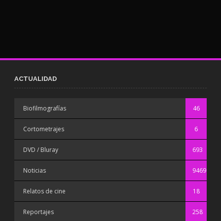
ACTUALIDAD
Biofilmografías
46
Cortometrajes
6
DVD / Bluray
693
Noticias
9469
Relatos de cine
18
Reportajes
258