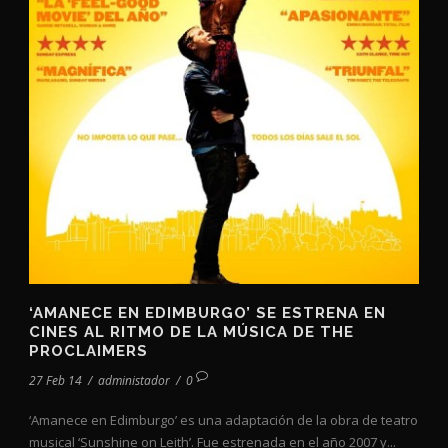
‘AMANECE EN EDIMBURGO’ SE ESTRENA EN
CINES AL RITMO DE LA MÚSICA DE THE
PROCLAIMERS
27 Feb 14
/
administador
/
0
‘Amanece en Edimburgo’ es una adaptación de la obra de teatro
musical ‘Sunshine on Leith’. Fue estrenada en el año 2007 y...