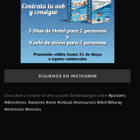
SÍGUENOS EN INSTAGRAM
Descubre o conoce el cine a partir de Minijuegos entre
#posters
#directores
,
#actores
#cine
#criticas
#concursos
#dvd
#bluray
#estrenos
#movies