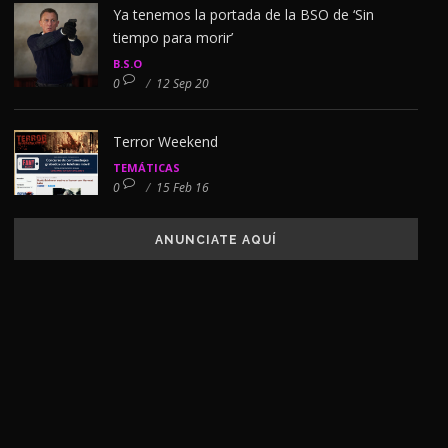
Ya tenemos la portada de la BSO de ‘Sin
tiempo para morir’
B.S.O
0
/
12 Sep 20
Terror Weekend
TEMÁTICAS
0
/
15 Feb 16
ANUNCIATE AQUÍ