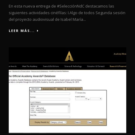
En esta nueva entrega de #SelecciónNdC destacamos las
siguientes actividades cinéfilas: I.Algo de todos Segunda sesión
del proyecto audiovisual de Isabel María...
LEER MÁS...