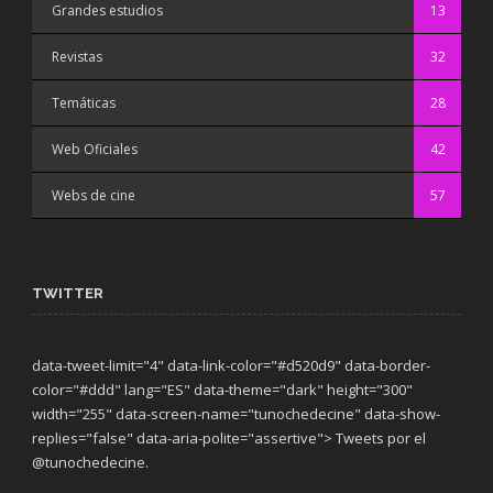
Grandes estudios
13
Revistas
32
Temáticas
28
Web Oficiales
42
Webs de cine
57
TWITTER
data-tweet-limit="4" data-link-color="#d520d9" data-border-
color="#ddd" lang="ES" data-theme="dark"
height="300"
width="255" data-screen-name="tunochedecine" data-show-
replies="false" data-aria-polite="assertive"> Tweets por el
@tunochedecine.