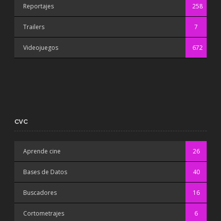
Reportajes
258
Trailers
7
Videojuegos
672
CVC
Aprende cine
26
Bases de Datos
40
Buscadores
16
Cortometrajes
6