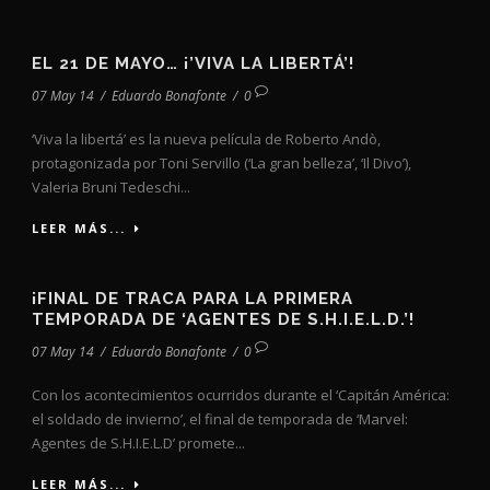
EL 21 DE MAYO… ¡’VIVA LA LIBERTÁ’!
07 May 14
/
Eduardo Bonafonte
/
0
‘Viva la libertá’ es la nueva película de Roberto Andò,
protagonizada por Toni Servillo (‘La gran belleza’, ‘Il Divo’),
Valeria Bruni Tedeschi...
LEER MÁS...
¡FINAL DE TRACA PARA LA PRIMERA
TEMPORADA DE ‘AGENTES DE S.H.I.E.L.D.’!
07 May 14
/
Eduardo Bonafonte
/
0
Con los acontecimientos ocurridos durante el ‘Capitán América:
el soldado de invierno’, el final de temporada de ‘Marvel:
Agentes de S.H.I.E.L.D’ promete...
LEER MÁS...