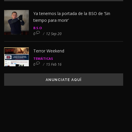
Ya tenemos la portada de la BSO de ‘Sin
tiempo para morir’
B.S.O
0
/
12 Sep 20
Terror Weekend
TEMÁTICAS
0
/
15 Feb 16
ANUNCIATE AQUÍ