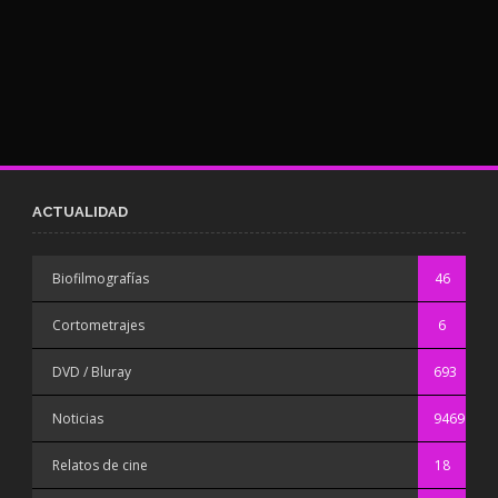
ACTUALIDAD
Biofilmografías
46
Cortometrajes
6
DVD / Bluray
693
Noticias
9469
Relatos de cine
18