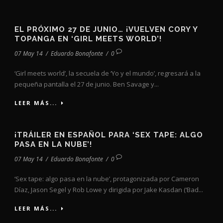
EL PRÓXIMO 27 DE JUNIO… ¡VUELVEN CORY Y
TOPANGA EN ‘GIRL MEETS WORLD’!
07 May 14
/
Eduardo Bonafonte
/
0
‘Girl meets world’, la secuela de ‘Yo y el mundo’, regresará a la
pequeña pantalla el 27 de junio. Ben Savage y...
LEER MÁS...
¡TRÁILER EN ESPAÑOL PARA ‘SEX TAPE: ALGO
PASA EN LA NUBE’!
07 May 14
/
Eduardo Bonafonte
/
0
‘Sex tape: algo pasa en la nube’, protagonizada por Cameron
Díaz, Jason Segel y Rob Lowe y dirigida por Jake Kasdan (‘Bad...
LEER MÁS...