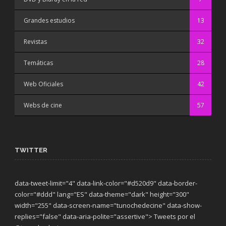
Grandes estudios
13
Revistas
32
Temáticas
28
Web Oficiales
42
Webs de cine
57
TWITTER
data-tweet-limit="4" data-link-color="#d520d9" data-border-
color="#ddd" lang="ES" data-theme="dark"
height="300"
width="255" data-screen-name="tunochedecine" data-show-
replies="false" data-aria-polite="assertive"> Tweets por el