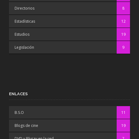
Directorios
8
Estadísticas
12
Estudios
19
Legislación
9
ENLACES
B.S.O
11
Blogs de cine
19
DVD y Bluray en la red
7