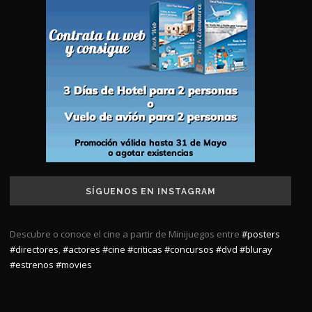
SÍGUENOS EN INSTAGRAM
Descubre o conoce el cine a partir de Minijuegos entre
#posters
#directores
,
#actores
#cine
#criticas
#concursos
#dvd
#bluray
#estrenos
#movies