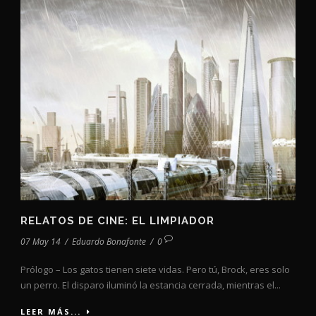
RELATOS DE CINE: EL LIMPIADOR
07 May 14
/
Eduardo Bonafonte
/
0
Prólogo – Los gatos tienen siete vidas. Pero tú, Brock, eres solo
un perro. El disparo iluminó la estancia cerrada, mientras el...
LEER MÁS...