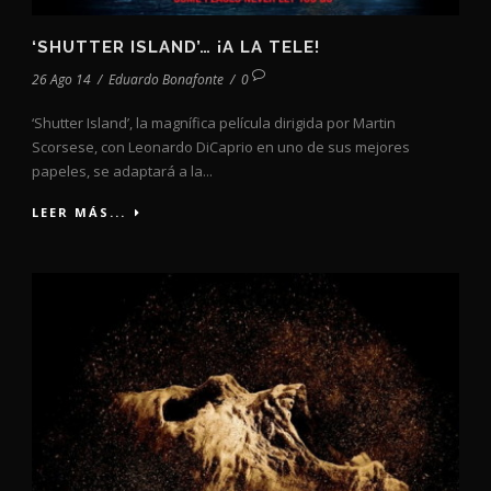
‘SHUTTER ISLAND’… ¡A LA TELE!
26 Ago 14
/
Eduardo Bonafonte
/
0
‘Shutter Island’, la magnífica película dirigida por Martin
Scorsese, con Leonardo DiCaprio en uno de sus mejores
papeles, se adaptará a la...
LEER MÁS...