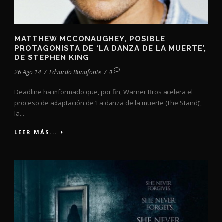
MATTHEW MCCONAUGHEY, POSIBLE
PROTAGONISTA DE ‘LA DANZA DE LA MUERTE’,
DE STEPHEN KING
26 Ago 14
/
Eduardo Bonafonte
/
0
Deadline ha informado que, por fin, Warner Bros acelera el
proceso de adaptación de ‘La danza de la muerte (The Stand)’,
la...
LEER MÁS...