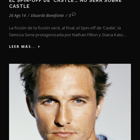
EL SPIN-OFF DE ‘CASTLE’… NO SERÁ SOBRE
CASTLE
26 Ago 14
/
Eduardo Bonafonte
/
0
La ficción de la ficción será, al final, el Spin-off de ‘Castle’, la
famosa Serie protagonizada por Nathan Fillion y Stana Katic....
LEER MÁS...