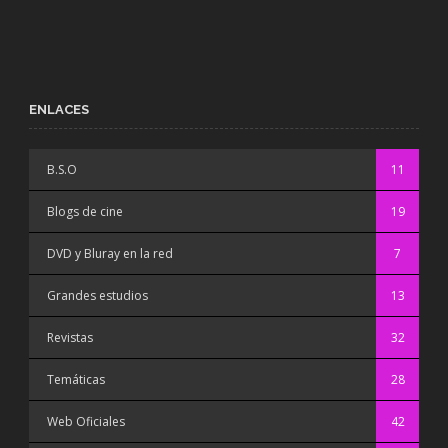
ENLACES
B.S.O
11
Blogs de cine
19
DVD y Bluray en la red
7
Grandes estudios
13
Revistas
32
Temáticas
28
Web Oficiales
42