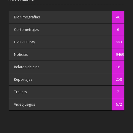
Biofilmografías
46
Cortometrajes
6
DVD / Bluray
693
Noticias
9469
Relatos de cine
18
Reportajes
258
Trailers
7
Videojuegos
672