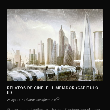
RELATOS DE CINE: EL LIMPIADOR (CAPÍTULO
III)
26 Ago 14
/
Eduardo Bonafonte
/
0
Si quieres leer el prólogo, pincha aquí. Si quieres leer el primer