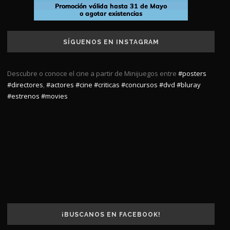
SÍGUENOS EN INSTAGRAM
Descubre o conoce el cine a partir de Minijuegos entre
#posters
#directores
,
#actores
#cine
#criticas
#concursos
#dvd
#bluray
#estrenos
#movies
¡BUSCANOS EN FACEBOOK!