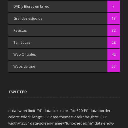
DVD y Bluray en la red
7
Grandes estudios
13
Revistas
32
Temáticas
28
Web Oficiales
42
Webs de cine
57
TWITTER
data-tweet-limit="4" data-link-color="#d520d9" data-border-
color="#ddd" lang="ES" data-theme="dark"
height="300"
width="255" data-screen-name="tunochedecine" data-show-