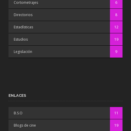
Cortometrajes
6
Directorios
8
Estadísticas
12
Estudios
19
Legislación
9
ENLACES
B.S.O
11
Blogs de cine
19