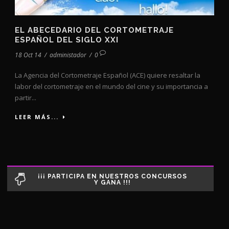
EL ABECEDARIO DEL CORTOMETRAJE
ESPAÑOL DEL SIGLO XXI
18 Oct 14
/
administador
/
0
La Agencia del Cortometraje Español (ACE) quiere resaltar la
labor del cortometraje en el mundo del cine y su importancia a
partir...
LEER MÁS...
¡¡¡ PARTICIPA EN NUESTROS CONCURSOS
Y GANA !!!