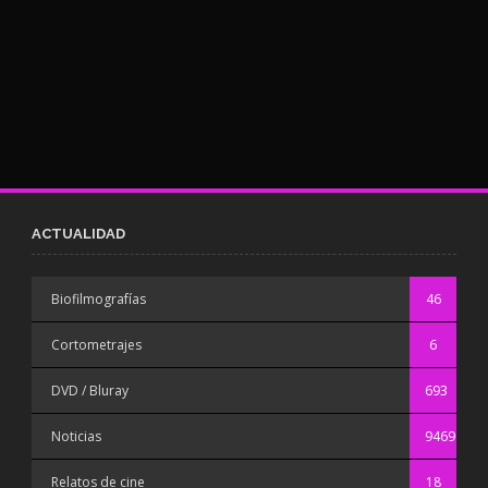
ACTUALIDAD
Biofilmografías
46
Cortometrajes
6
DVD / Bluray
693
Noticias
9469
Relatos de cine
18