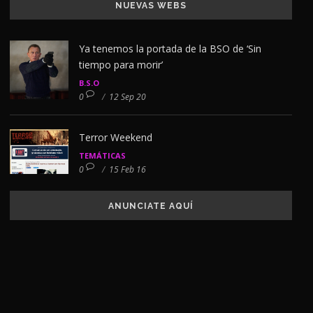
NUEVAS WEBS
Ya tenemos la portada de la BSO de ‘Sin
tiempo para morir’
B.S.O
0
/
12 Sep 20
Terror Weekend
TEMÁTICAS
0
/
15 Feb 16
ANUNCIATE AQUÍ