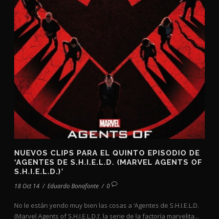
NUEVOS CLIPS PARA EL QUINTO EPISODIO DE
‘AGENTES DE S.H.I.E.L.D. (MARVEL AGENTS OF
S.H.I.E.L.D.)’
18 Oct 14
/
Eduardo Bonafonte
/
0
No le están yendo muy bien las cosas a ‘Agentes de S.H.I.E.L.D.
(Marvel Agents of S.H.I.E.L.D.)’, la serie de la factoría marvelita...