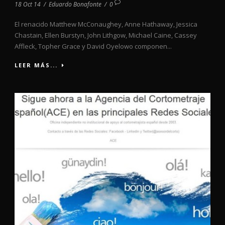
18 Oct 14
/
Eduardo Bonafonte
/
0
El renacido Matthew McConaughey, Anne Hathaway, Jessica
Chastain, Ellen Burstyn, John Lithgow, Michael Caine, Cassey
Affleck, Topher Grace y David Oyelowo componen...
LEER MÁS...