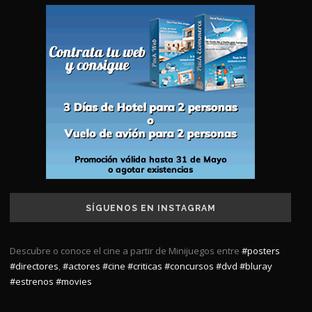
SÍGUENOS EN INSTAGRAM
Descubre o conoce el cine a partir de Minijuegos entre
#posters
#directores
,
#actores
#cine
#criticas
#concursos
#dvd
#bluray
#estrenos
#movies