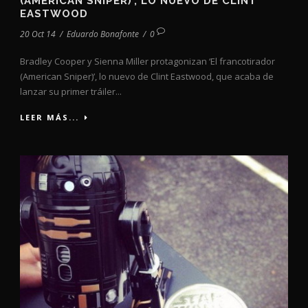
(AMERICAN SNIPER)’, LO NUEVO DE CLINT
EASTWOOD
20 Oct 14
/
Eduardo Bonafonte
/
0
Bradley Cooper y Sienna Miller protagonizan ‘El francotirador
(American Sniper)’, lo nuevo de Clint Eastwood, que acaba de
lanzar su primer tráiler...
LEER MÁS...