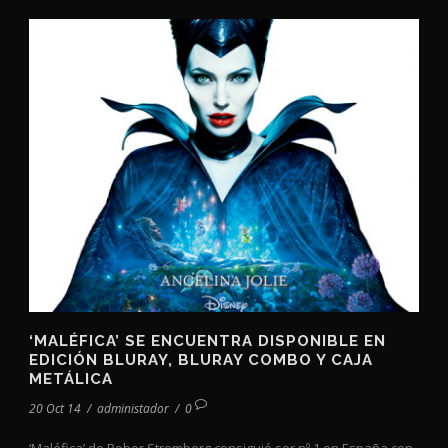
‘MALÉFICA’ SE ENCUENTRA DISPONIBLE EN
EDICIÓN BLURAY, BLURAY COMBO Y CAJA
METÁLICA
20 Oct 14
/
administador
/
0
‘Maléfica’ de Rober Stromberg consiguió ser nº 1 en España con