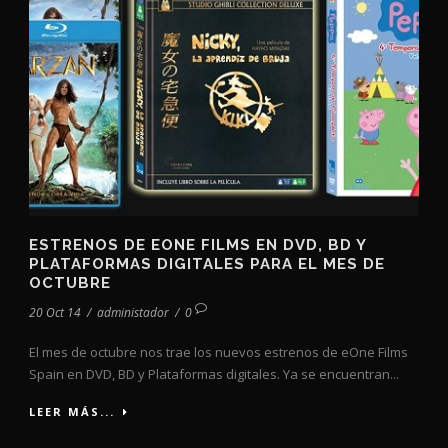
ESTRENOS DE EONE FILMS EN DVD, BD Y
PLATAFORMAS DIGITALES PARA EL MES DE
OCTUBRE
20 Oct 14
/
administador
/
0
El mes de octubre nos trae los nuevos estrenos de eOne Films
Spain en DVD, BD y Plataformas digitales. Ya se encuentran...
LEER MÁS...