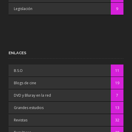
Legislación
9
ENLACES
B.S.O
11
Blogs de cine
19
DVD y Bluray en la red
7
Grandes estudios
13
Revistas
32