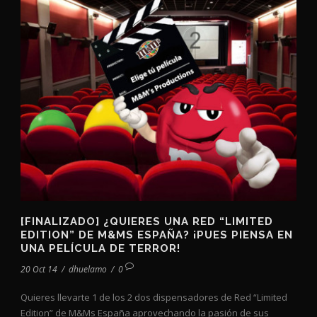
[FINALIZADO] ¿QUIERES UNA RED “LIMITED
EDITION” DE M&MS ESPAÑA? ¡PUES PIENSA EN
UNA PELÍCULA DE TERROR!
20 Oct 14
/
dhuelamo
/
0
Quieres llevarte 1 de los 2 dos dispensadores de Red “Limited
Edition” de M&Ms España aprovechando la pasión de sus