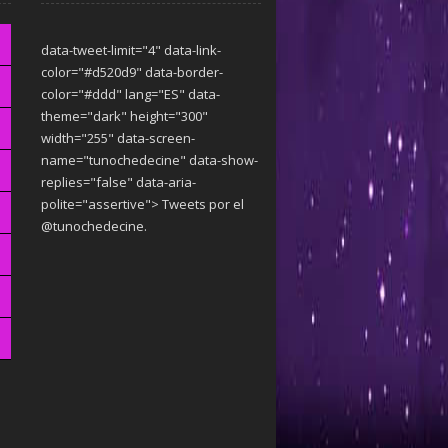
data-tweet-limit="4" data-link-
color="#d520d9" data-border-
color="#ddd" lang="ES" data-
theme="dark"
height="300"
width="255" data-screen-
name="tunochedecine" data-show-
replies="false" data-aria-
polite="assertive"> Tweets por el
@tunochedecine.