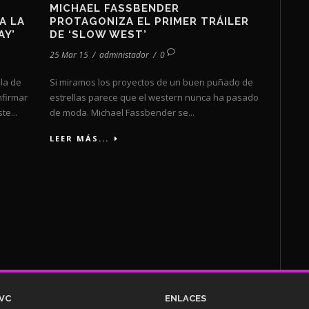
MICHAEL FASSBENDER
A LA
PROTAGONIZA EL PRIMER TRÁILER
AY’
DE ‘SLOW WEST’
25 Mar 15
/
administador
/
0
la de
Si miramos los proyectos de un buen puñado de
nfirmar
estrellas parece que el western nunca ha pasado
te...
de moda. Michael Fassbender se...
LEER MÁS...
VC
ENLACES