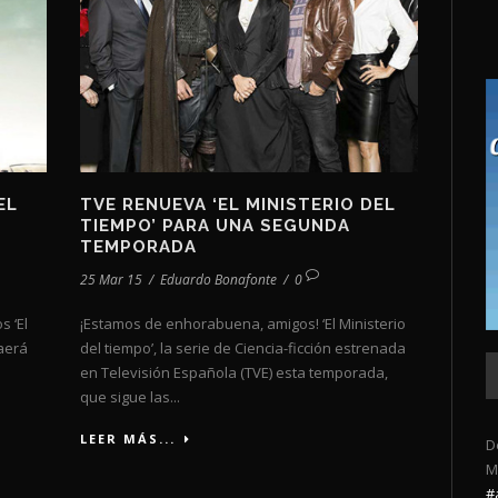
EL
TVE RENUEVA ‘EL MINISTERIO DEL
TIEMPO’ PARA UNA SEGUNDA
TEMPORADA
25 Mar 15
/
Eduardo Bonafonte
/
0
s ‘El
¡Estamos de enhorabuena, amigos! ‘El Ministerio
raerá
del tiempo’, la serie de Ciencia-ficción estrenada
en Televisión Española (TVE) esta temporada,
que sigue las...
LEER MÁS...
D
M
#