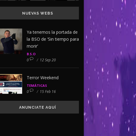
NUEVAS WEBS
Ya tenemos la portada de
la BSO de ‘Sin tiempo para
morir’
B.S.O
0
/
12 Sep 20
Terror Weekend
TEMÁTICAS
0
/
15 Feb 16
ANUNCIATE AQUÍ