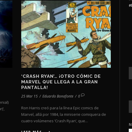
#
‘CRASH RYAN’… ¡OTRO CÓMIC DE
MARVEL QUE LLEGA A LA GRAN
PANTALLA!
25 Mar 15
/
Eduardo Bonafonte
/
0
nial)
Ron Harris creó para la línea Epic comics de
)’,
Marvel, allá por 1984, la miniserie comiquera de
cuatro volúmenes ‘Crash Ryan’, que...
N
LEER MÁS...