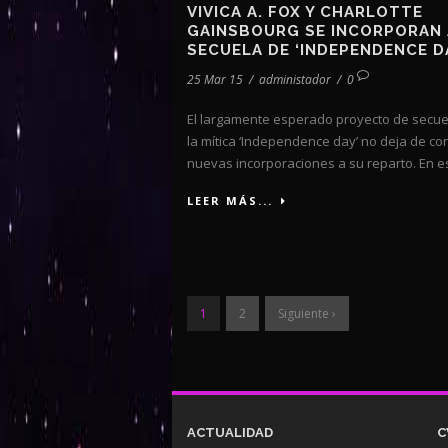
VIVICA A. FOX Y CHARLOTTE
GAINSBOURG SE INCORPORAN 
SECUELA DE ‘INDEPENDENCE D
25 Mar 15
/
administador
/
0
El largamente esperado proyecto de secue
la mítica ‘Independence day’ no deja de co
nuevas incorporaciones a su reparto. En es
LEER MÁS...
1
2
Siguiente ›
ACTUALIDAD
C