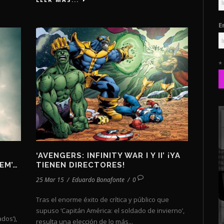
E
*
‘AVENGERS: INFINITY WAR I Y II’ ¡YA
EM’…
TIENEN DIRECTORES!
25 Mar 15
/
Eduardo Bonafonte
/
0
Tras el enorme éxito de crítica y público que
supuso ‘Capitán América: el soldado de invierno’,
dos’),
resulta una elección de lo más...