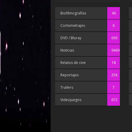
Biofilmografías
46
Cortometrajes
6
DVD / Bluray
693
Noticias
9469
Relatos de cine
18
Reportajes
258
Trailers
7
Videojuegos
672