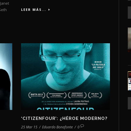
 Janet
Seth
LEER MÁS...
‘CITIZENFOUR’: ¿HÉROE MODERNO?
25 Mar 15
/
Eduardo Bonafonte
/
0