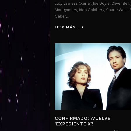
Lucy Lawless (‘Xena’), Joe Doyle, Oliver Bell,
Montgomery, Iddo Goldberg, Shane West, 
Gaber,...
LEER MÁS...
CONFIRMADO: ¡VUELVE
‘EXPEDIENTE X’!