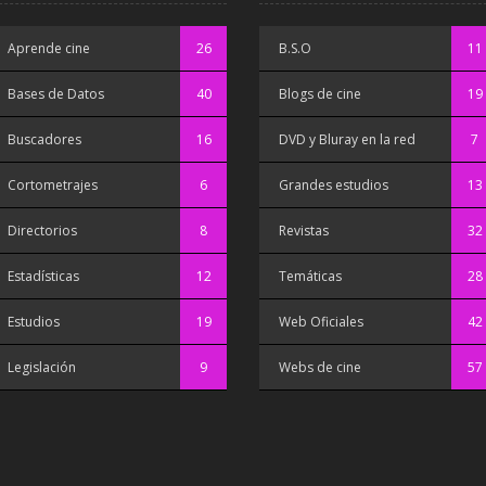
Aprende cine
26
B.S.O
11
Bases de Datos
40
Blogs de cine
19
Buscadores
16
DVD y Bluray en la red
7
Cortometrajes
6
Grandes estudios
13
Directorios
8
Revistas
32
Estadísticas
12
Temáticas
28
Estudios
19
Web Oficiales
42
Legislación
9
Webs de cine
57