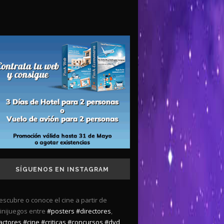
SÍGUENOS EN INSTAGRAM
escubre o conoce el cine a partir de
inijuegos entre
#posters
#directores
,
actores
#cine
#criticas
#concursos
#dvd