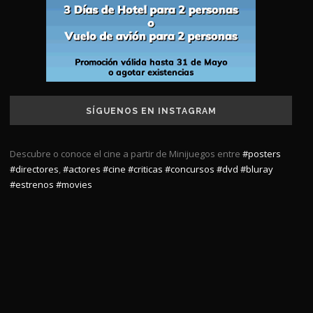
SÍGUENOS EN INSTAGRAM
Descubre o conoce el cine a partir de Minijuegos entre
#posters
#directores
,
#actores
#cine
#criticas
#concursos
#dvd
#bluray
#estrenos
#movies