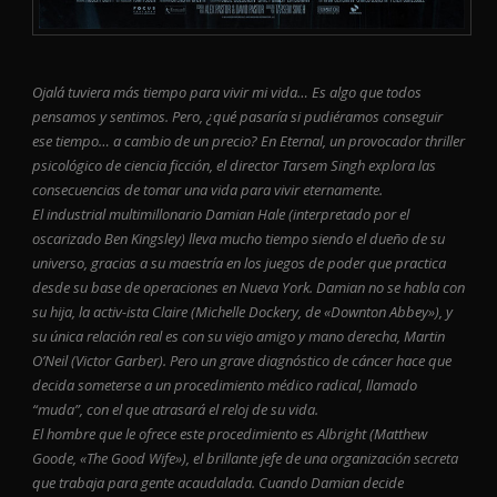
Ojalá tuviera más tiempo para vivir mi vida… Es algo que todos
pensamos y sentimos. Pero, ¿qué pasaría si pudiéramos conseguir
ese tiempo… a cambio de un precio? En Eternal, un provocador thriller
psicológico de ciencia ficción, el director Tarsem Singh explora las
consecuencias de tomar una vida para vivir eternamente.
El industrial multimillonario Damian Hale (interpretado por el
oscarizado Ben Kingsley) lleva mucho tiempo siendo el dueño de su
universo, gracias a su maestría en los juegos de poder que practica
desde su base de operaciones en Nueva York. Damian no se habla con
su hija, la activ-ista Claire (Michelle Dockery, de «Downton Abbey»), y
su única relación real es con su viejo amigo y mano derecha, Martin
O’Neil (Victor Garber). Pero un grave diagnóstico de cáncer hace que
decida someterse a un procedimiento médico radical, llamado
“muda”, con el que atrasará el reloj de su vida.
El hombre que le ofrece este procedimiento es Albright (Matthew
Goode, «The Good Wife»), el brillante jefe de una organización secreta
que trabaja para gente acaudalada. Cuando Damian decide