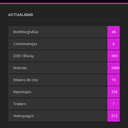
ACTUALIDAD
Biofilmografías
46
Cortometrajes
6
DVD / Bluray
693
Noticias
9469
Relatos de cine
18
Reportajes
258
Trailers
7
Videojuegos
672