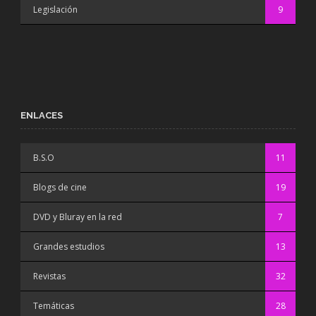
Legislación
9
ENLACES
B.S.O
11
Blogs de cine
19
DVD y Bluray en la red
7
Grandes estudios
13
Revistas
32
Temáticas
28