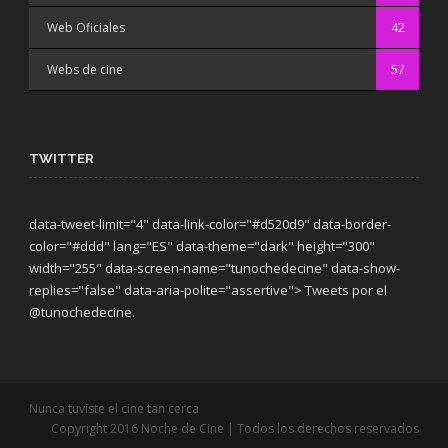
Web Oficiales
42
Webs de cine
57
TWITTER
data-tweet-limit="4" data-link-color="#d520d9" data-border-
color="#ddd" lang="ES" data-theme="dark"
height="300"
width="255" data-screen-name="tunochedecine" data-show-
replies="false" data-aria-polite="assertive"> Tweets por el
@tunochedecine.
Nunca tuviste el cine tan cerca
Copyright 2016 Noche de Cine | Todos los derechos reservados