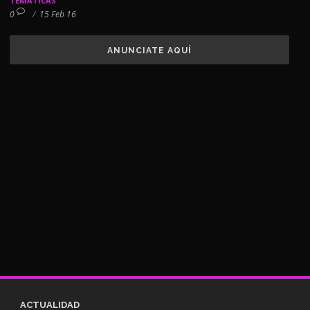
TEMÁTICAS
0
/
15 Feb 16
ANUNCIATE AQUÍ
ACTUALIDAD