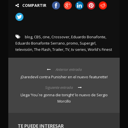
COMPARTIR
blog
,
CBS
,
cine
,
Crossover
,
Eduardo Bonafonte
,
Eduardo Bonafonte Serrano
,
promo
,
Supergirl
,
televisión
,
The Flash
,
Trailer
,
TV
,
tv series
,
World's Finest
Anterior entrada
¡Daredevil contra Punisher en el nuevo featurette!
Siguiente entrada
Llega ‘You´re gonna die tonight’ lo nuevo de Sergio
Morcillo
TE PUEDE INTERESAR