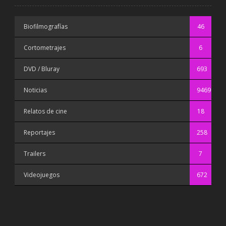
Biofilmografías
46
Cortometrajes
6
DVD / Bluray
693
Noticias
9469
Relatos de cine
18
Reportajes
258
Trailers
7
Videojuegos
672