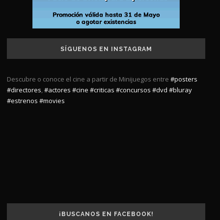
SÍGUENOS EN INSTAGRAM
Descubre o conoce el cine a partir de Minijuegos entre
#posters
#directores
,
#actores
#cine
#criticas
#concursos
#dvd
#bluray
#estrenos
#movies
¡BUSCANOS EN FACEBOOK!