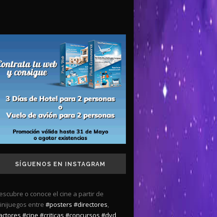
SÍGUENOS EN INSTAGRAM
escubre o conoce el cine a partir de
inijuegos entre
#posters
#directores
,
actores
#cine
#criticas
#concursos
#dvd