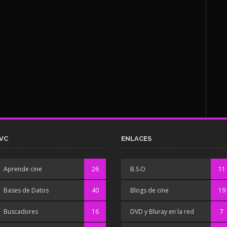
VC
ENLACES
Aprende cine
26
B.S.O
11
Bases de Datos
40
Blogs de cine
19
Buscadores
16
DVD y Bluray en la red
7