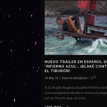
NUEVO TRÁILER EN ESPAÑOL D
‘INFIERNO AZUL’… ¡BLAKE CON
EL TIBURÓN!
04 May 16
/
Eduardo Bonafonte
/
0
El 22 de julio llegará a España ‘Infierno Azul’
nueva propuesta de terror marino protag
por un Tiburón que, en esta...
LEER MÁS...