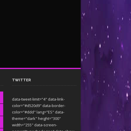
TWITTER
data-tweet-limit="4" data-link-
color="#d520d9" data-border-
color="#ddd" lang="ES" data-
theme="dark"
height="300"
width="255" data-screen-