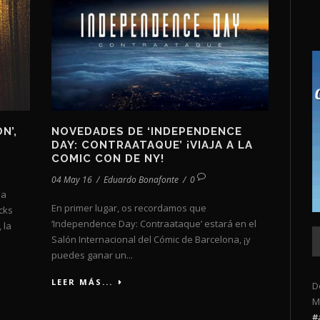
N’,
NOVEDADES DE ‘INDEPENDENCE
DAY: CONTRAATAQUE’ ¡VIAJA A LA
COMIC CON DE NY!
04 May 16
/
Eduardo Bonafonte
/
0
na
En primer lugar, os recordamos que
cks
‘Independence Day: Contraataque’ estará en el
 la
Salón Internacional del Cómic de Barcelona, ¡y
puedes ganar un...
LEER MÁS...
D
M
#