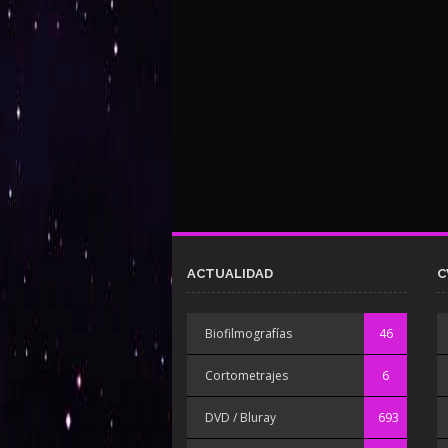
ACTUALIDAD
C
Biofilmografías
46
Cortometrajes
6
DVD / Bluray
693