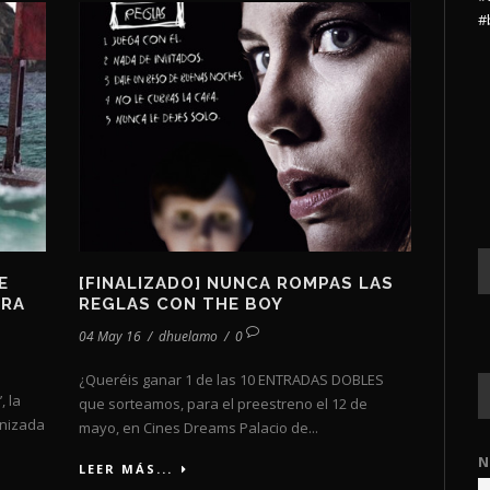
#
E
[FINALIZADO] NUNCA ROMPAS LAS
TRA
REGLAS CON THE BOY
04 May 16
/
dhuelamo
/
0
¿Queréis ganar 1 de las 10 ENTRADAS DOBLES
, la
que sorteamos, para el preestreno el 12 de
onizada
mayo, en Cines Dreams Palacio de...
N
LEER MÁS...