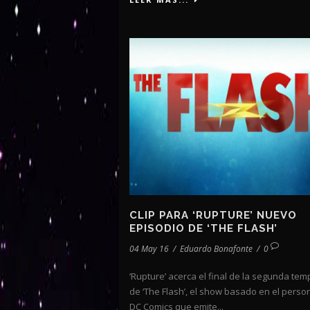
CLIP PARA ‘RUPTURE’ NUEVO
EPISODIO DE ‘THE FLASH’
04 May 16
/
Eduardo Bonafonte
/
0
‘Rupture’ acerca el final de la segunda te
de ‘The Flash’, el show basado en el perso
DC Comics que emite...