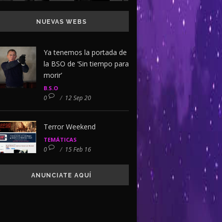
NUEVAS WEBS
Ya tenemos la portada de
la BSO de ‘Sin tiempo para
morir’
B.S.O
0
/
12 Sep 20
Terror Weekend
TEMÁTICAS
0
/
15 Feb 16
ANUNCIATE AQUÍ