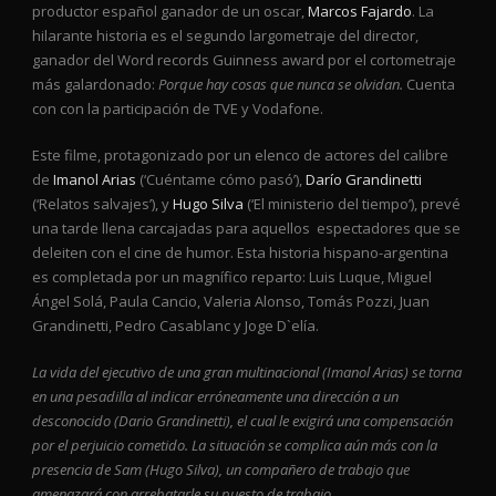
productor español ganador de un oscar,
Marcos Fajardo
. La
hilarante historia es el segundo largometraje del director,
ganador del Word records Guinness award por el cortometraje
más galardonado:
Porque hay cosas que nunca se olvidan.
Cuenta
con con la participación de TVE y Vodafone.
Este filme, protagonizado por un elenco de actores del calibre
de
Imanol Arias
(‘Cuéntame cómo pasó’),
Darío Grandinetti
(‘Relatos salvajes’), y
Hugo Silva
(‘El ministerio del tiempo’), prevé
una tarde llena carcajadas para aquellos espectadores que se
deleiten con el cine de humor. Esta historia hispano-argentina
es completada por un magnífico reparto: Luis Luque, Miguel
Ángel Solá, Paula Cancio, Valeria Alonso, Tomás Pozzi, Juan
Grandinetti, Pedro Casablanc y Joge D`elía.
La vida del ejecutivo de una gran multinacional (Imanol Arias) se torna
en una pesadilla al indicar erróneamente una dirección a un
desconocido (Dario Grandinetti), el cual le exigirá una compensación
por el perjuicio cometido. La situación se complica aún más con la
presencia de Sam (Hugo Silva), un compañero de trabajo que
amenazará con arrebatarle su puesto de trabajo.