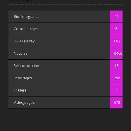
Biofilmografías
46
Cortometrajes
6
DVD / Bluray
693
Noticias
9469
Relatos de cine
18
Reportajes
258
Trailers
7
Videojuegos
672