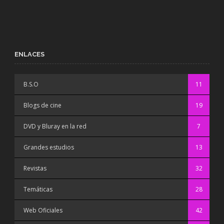
ENLACES
B.S.O
11
Blogs de cine
19
DVD y Bluray en la red
7
Grandes estudios
13
Revistas
32
Temáticas
28
Web Oficiales
42