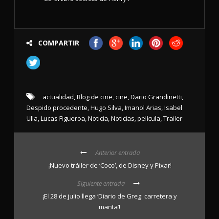
COMPARTIR
actualidad
,
Blog de cine
,
cine
,
Dario Grandinetti
,
Despido procedente
,
Hugo Silva
,
Imanol Arias
,
Isabel
Ulla
,
Lucas Figueroa
,
Noticia
,
Noticias
,
película
,
Trailer
Anterior entrada
¡Nuevo tráiler de ‘Coco’, de Disney y Pixar!
Siguiente entrada
¡El 28 de julio llega ‘Diario de Greg: carretera y
manta’!