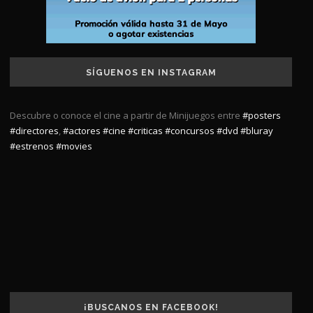
SÍGUENOS EN INSTAGRAM
Descubre o conoce el cine a partir de Minijuegos entre
#posters
#directores
,
#actores
#cine
#criticas
#concursos
#dvd
#bluray
#estrenos
#movies
¡BUSCANOS EN FACEBOOK!