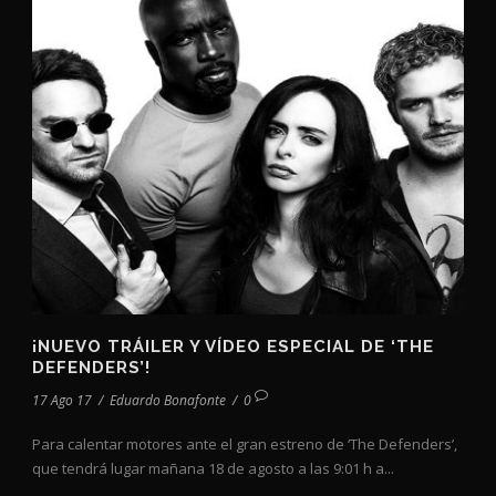
¡NUEVO TRÁILER Y VÍDEO ESPECIAL DE ‘THE
DEFENDERS’!
17 Ago 17
/
Eduardo Bonafonte
/
0
Para calentar motores ante el gran estreno de ‘The Defenders’,
que tendrá lugar mañana 18 de agosto a las 9:01 h a...