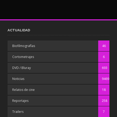
ACTUALIDAD
Biofilmografías
46
Cortometrajes
6
DVD / Bluray
693
Noticias
9469
Relatos de cine
18
Reportajes
258
Trailers
7