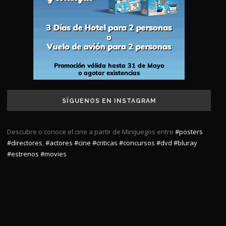
SÍGUENOS EN INSTAGRAM
Descubre o conoce el cine a partir de Minijuegos entre
#posters
#directores
,
#actores
#cine
#criticas
#concursos
#dvd
#bluray
#estrenos
#movies