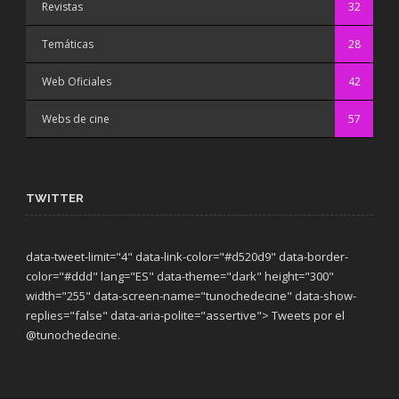
Revistas
32
Temáticas
28
Web Oficiales
42
Webs de cine
57
TWITTER
data-tweet-limit="4" data-link-color="#d520d9" data-border-
color="#ddd" lang="ES" data-theme="dark"
height="300"
width="255" data-screen-name="tunochedecine" data-show-
replies="false" data-aria-polite="assertive"> Tweets por el
@tunochedecine.