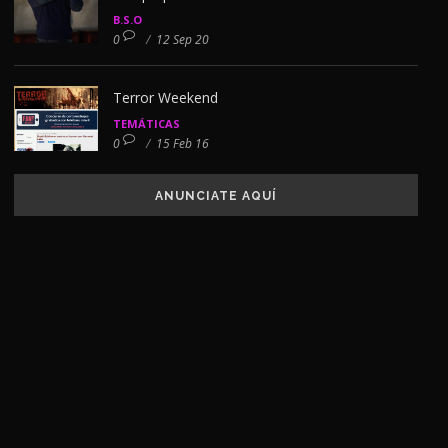
B.S.O
0
/
12 Sep 20
Terror Weekend
TEMÁTICAS
0
/
15 Feb 16
ANUNCIATE AQUÍ