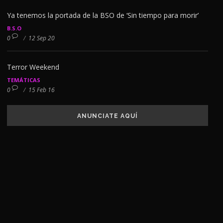
Ya tenemos la portada de la BSO de ‘Sin tiempo para morir’
B.S.O
0
/
12 Sep 20
Terror Weekend
TEMÁTICAS
0
/
15 Feb 16
ANUNCIATE AQUÍ