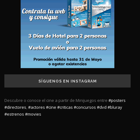
SÍGUENOS EN INSTAGRAM
Descubre o conoce el cine a partir de Minijuegos entre
#posters
#directores
,
#actores
#cine
#criticas
#concursos
#dvd
#bluray
#estrenos
#movies