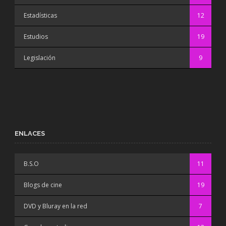
Estadísticas
12
Estudios
19
Legislación
9
ENLACES
B.S.O
11
Blogs de cine
19
DVD y Bluray en la red
7