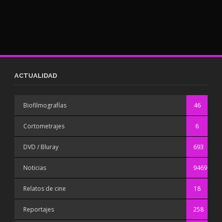
ACTUALIDAD
Biofilmografías
46
Cortometrajes
6
DVD / Bluray
693
Noticias
9469
Relatos de cine
18
Reportajes
258