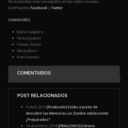
No te pierdas más novedades en las redes sociales
DeAPlaneta:
Facebook
y
Twitter
GANADORES
María Salguero
Teresa Juarez
Tomás Osorio
Alicia Jalisco
Fran Huertas
COMENTARIOS
POST RELACIONADOS
9 abril, 2013
[Finalizado] Estáis a punto de
descubrir las Memorias un Zombie Adolescente
¿Preparados?
14 diciembre, 2018
[FINALIZADO] Estreno