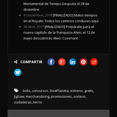
Monumental de Tiempo Después el 28 de
diciembre
8 noviembre, 2018
[FINALIZADO] Malos tiempos
en el Royale: Todos los caminos conducen aquí
28 abril, 2017
[FINALIZADO] Prepárate para el
nuevo capítulo de la franquicia Alien, el 12 de
mayo descubrirás Alien: Covenant
COMPARTIR
bolis
,
concursos
,
DeaPlaneta
,
estreno
,
gratis
,
JigSaw
,
merchandising
,
promociones
,
sorteos
,
sudaderas
,
terror