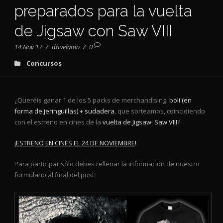
preparados para la vuelta
de Jigsaw con Saw VIII
14 Nov 17
/
dhuelamo
/
0
Concursos
¿Queréis ganar 1 de los 5 packs de merchandising
: boli (en
forma de jeringuillas) + sudadera
, que sorteamos, coincidiendo
con el estreno en cines de la
vuelta de Jigsaw: Saw VIII
?
¡
ESTRENO EN CINES EL 24 DE NOVIEMBRE
!
Para participar sólo debes rellenar la información de nuestro
formulario al final del post.