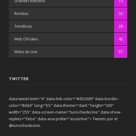
Grandes estudios
13
Revistas
32
Temáticas
28
Web Oficiales
42
Webs de cine
57
TWITTER
data-tweet-limit="4" data-link-color="#d520d9" data-border-
color="#ddd" lang="ES" data-theme="dark"
height="300"
width="255" data-screen-name="tunochedecine" data-show-
replies="false" data-aria-polite="assertive"> Tweets por el
@tunochedecine.