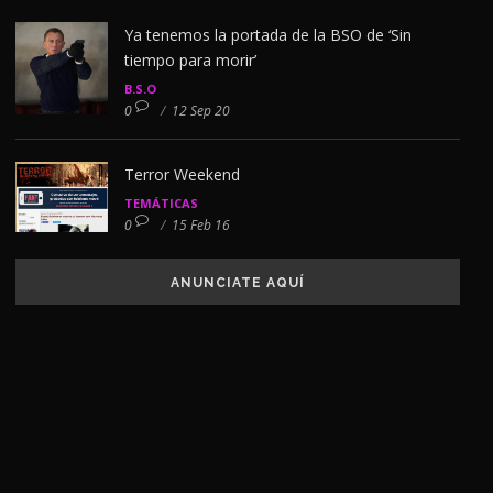
Ya tenemos la portada de la BSO de ‘Sin
tiempo para morir’
B.S.O
0
/
12 Sep 20
Terror Weekend
TEMÁTICAS
0
/
15 Feb 16
ANUNCIATE AQUÍ