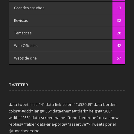
Grandes estudios
13
Revistas
32
Temáticas
28
Web Oficiales
42
Webs de cine
57
TWITTER
data-tweet-limit="4" data-link-color="#d520d9" data-border-
color="#ddd" lang="ES" data-theme="dark"
height="300"
width="255" data-screen-name="tunochedecine" data-show-
replies="false" data-aria-polite="assertive"> Tweets por el
@tunochedecine.