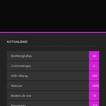
ACTUALIDAD
Biofilmografías
46
Cortometrajes
6
DVD / Bluray
693
Noticias
9469
Relatos de cine
18
Reportajes
258