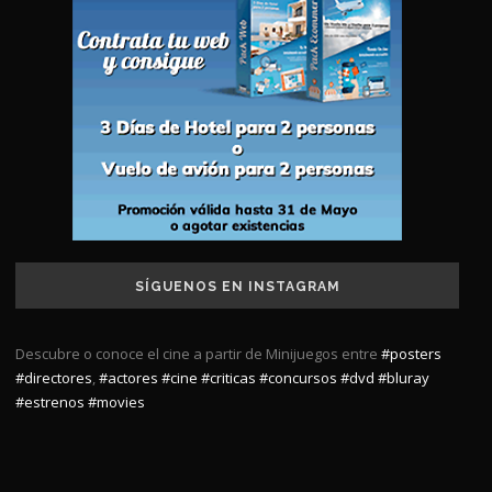
SÍGUENOS EN INSTAGRAM
Descubre o conoce el cine a partir de Minijuegos entre
#posters
#directores
,
#actores
#cine
#criticas
#concursos
#dvd
#bluray
#estrenos
#movies