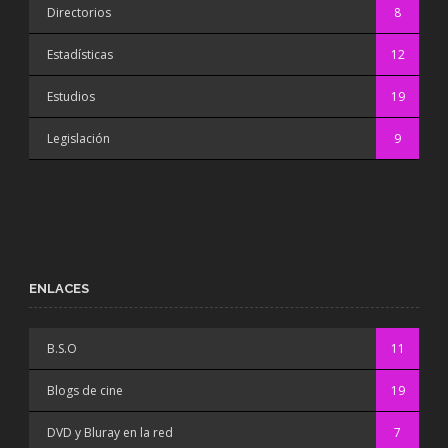
Directorios
8
Estadísticas
12
Estudios
19
Legislación
9
ENLACES
B.S.O
11
Blogs de cine
19
DVD y Bluray en la red
7