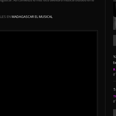
dagascar. Así comienza la más loca aventura musical basada en la
LLES EN
MADAGASCAR EL MUSICAL
Y
t
B
0
T
T
0