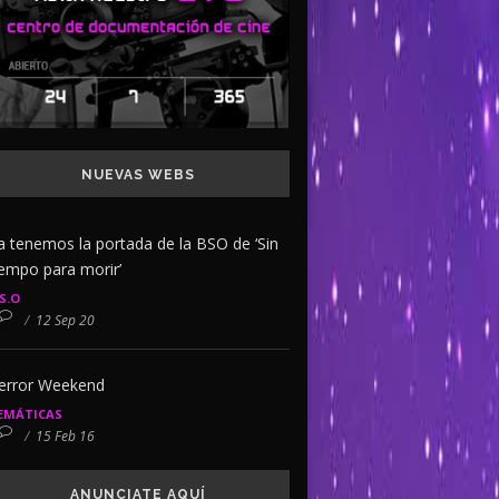
NUEVAS WEBS
a tenemos la portada de la BSO de ‘Sin
iempo para morir’
.S.O
/
12 Sep 20
error Weekend
EMÁTICAS
/
15 Feb 16
ANUNCIATE AQUÍ