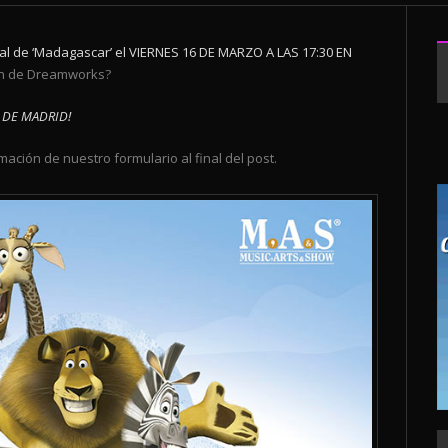
al de ‘Madagascar’ el VIERNES 16 DE MARZO A LAS 17:30 EN
ón de Dreamworks
?
A DE MADRID!
mación de nuestro formulario al final del post.