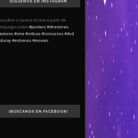
SÍGUENOS EN INSTAGRAM
escubre o conoce el cine a partir de
inijuegos entre
#posters
#directores
,
actores
#cine
#criticas
#concursos
#dvd
bluray
#estrenos
#movies
¡BUSCANOS EN FACEBOOK!