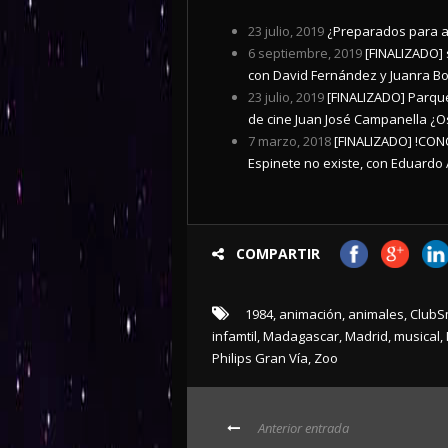
23 julio, 2019
¿Preparados para as
6 septiembre, 2019
[FINALIZADO] 
con David Fernández y Juanra B
23 julio, 2019
[FINALIZADO] Parque
de cine Juan José Campanella ¿O
7 marzo, 2018
[FINALIZADO] !CON
Espinete no existe, con Eduardo A
COMPARTIR
1984
,
animación
,
animales
,
ClubS
infamtil
,
Madagascar
,
Madrid
,
musical
,
Philips Gran Vía
,
Zoo
Anterior entrada