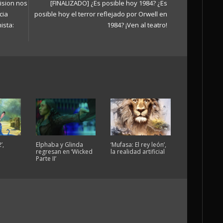
ision nos
[FINALIZADO] ¿Es posible hoy 1984? ¿Es
cia
posible hoy el terror reflejado por Orwell en
ista:
1984? ¡Ven al teatro!
’,
Elphaba y Glinda
‘Mufasa: El rey león’,
regresan en ‘Wicked
la realidad artificial
Parte II’