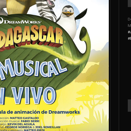
D
M
#
#