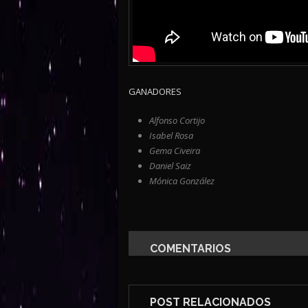
GANADORES
Alfonso Cortijo
Isabel Rosa
Gema Civeira
Daniel Saiz
Mónica González
COMENTARIOS
POST RELACIONADOS