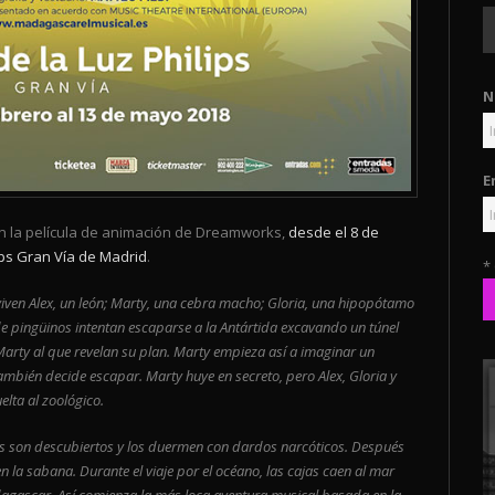
N
E
n la película de animación de Dreamworks,
desde el 8 de
ips Gran Vía de Madrid
.
*
viven Alex, un león; Marty, una cebra macho; Gloria, una hipopótamo
e pingüinos intentan escaparse a la Antártida excavando un túnel
 Marty al que revelan su plan. Marty empieza así a imaginar un
mbién decide escapar. Marty huye en secreto, pero Alex, Gloria y
lta al zoológico.
les son descubiertos y los duermen con dardos narcóticos. Después
n la sabana. Durante el viaje por el océano, las cajas caen al mar