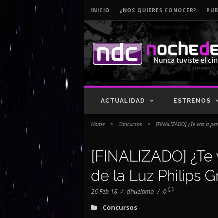
INICIO
¿NOS QUIERES CONOCER?
PUB
ACTUALIDAD
ESTRENOS
Home
>
Concursos
>
[FINALIZADO] ¿Te vas a per
[FINALIZADO] ¿Te 
de la Luz Philips 
26 Feb 18
/
dhuelamo
/
0
Concursos