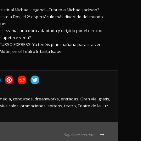
istir al Michael Legend – Tributo a Michael Jackson?
siste a Dos, el 2º espectáculo más divertido del mundo
onet
 Lezama, una obra adaptada y dirigida por el director
s apetece verla?
CURSO EXPRESS! Ya tenéis plan mañana para ir a ver
ldán, en el Teatro Infanta Isabel
media
,
concursos
,
dreamworks
,
entradas
,
Gran vía
,
gratis
,
Musicales
,
promociones
,
sorteos
,
teatro
,
Teatro de la Luz
Siguiente entrada