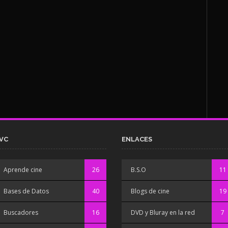
VC
ENLACES
Aprende cine
26
B.S.O
11
Bases de Datos
40
Blogs de cine
19
Buscadores
16
DVD y Bluray en la red
7