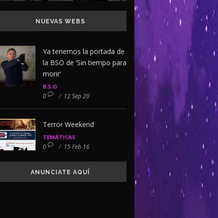
NUEVAS WEBS
Ya tenemos la portada de
la BSO de ‘Sin tiempo para
morir’
B.S.O
0
/
12 Sep 20
Terror Weekend
TEMÁTICAS
0
/
15 Feb 16
ANUNCIATE AQUÍ