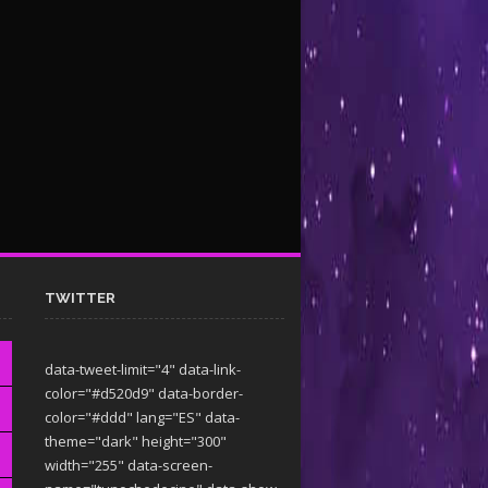
TWITTER
data-tweet-limit="4" data-link-
color="#d520d9" data-border-
color="#ddd" lang="ES" data-
theme="dark"
height="300"
width="255" data-screen-