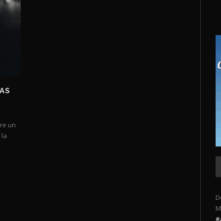
NAS
tre un
 la
D
M
#