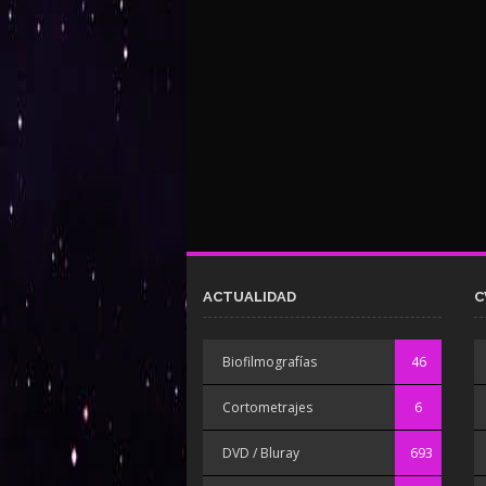
ACTUALIDAD
C
Biofilmografías
46
Cortometrajes
6
DVD / Bluray
693