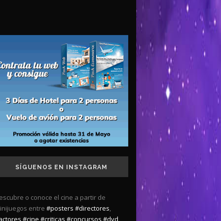
SÍGUENOS EN INSTAGRAM
escubre o conoce el cine a partir de
inijuegos entre
#posters
#directores
,
actores
#cine
#criticas
#concursos
#dvd