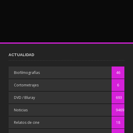
ACTUALIDAD
Biofilmografías
46
Cortometrajes
6
DVD / Bluray
693
Noticias
9469
Relatos de cine
18