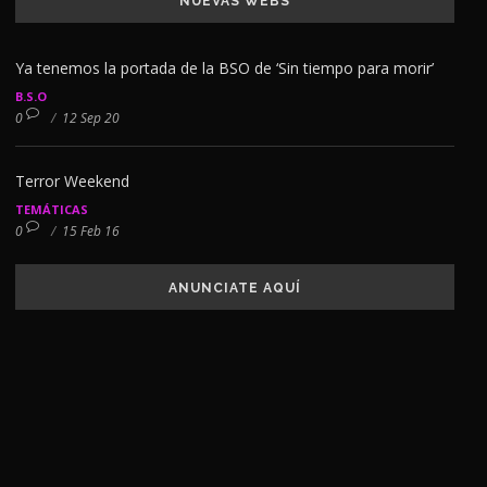
NUEVAS WEBS
Ya tenemos la portada de la BSO de ‘Sin tiempo para morir’
B.S.O
0
/
12 Sep 20
Terror Weekend
TEMÁTICAS
0
/
15 Feb 16
ANUNCIATE AQUÍ