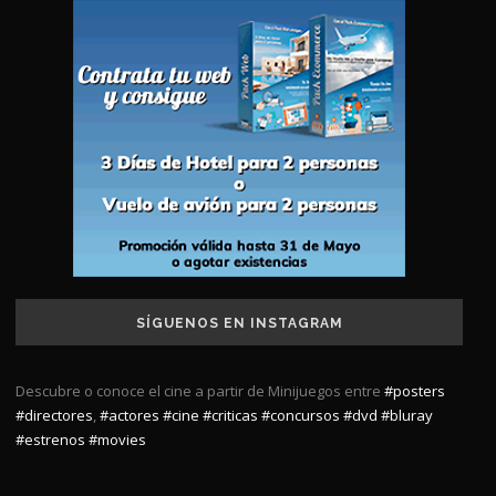
SÍGUENOS EN INSTAGRAM
Descubre o conoce el cine a partir de Minijuegos entre
#posters
#directores
,
#actores
#cine
#criticas
#concursos
#dvd
#bluray
#estrenos
#movies