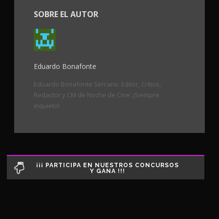
SOBRE EL AUTOR
Eduardo Bonafonte
Eduardo Bonafonte Serrano. Editor, Crítico,
Redactor y CM de Noche de Cine. ¡Siempre
inquieto!
¡¡¡ PARTICIPA EN NUESTROS CONCURSOS
Y GANA !!!