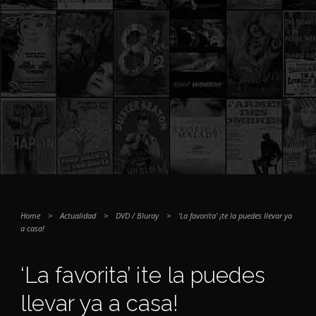
Home
>
Actualidad
>
DVD / Bluray
>
‘La favorita’ ¡te la puedes llevar ya
a casa!
‘La favorita’ ¡te la puedes
llevar ya a casa!