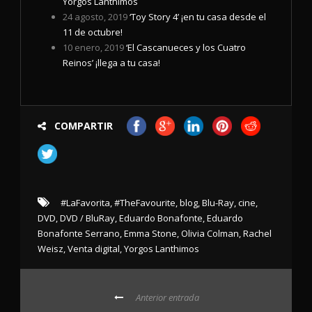
Yorgos Lanthimos
24 agosto, 2019
‘Toy Story 4’ ¡en tu casa desde el
11 de octubre!
10 enero, 2019
‘El Cascanueces y los Cuatro
Reinos’ ¡llega a tu casa!
COMPARTIR
#LaFavorita
,
#TheFavourite
,
blog
,
Blu-Ray
,
cine
,
DVD
,
DVD / BluRay
,
Eduardo Bonafonte
,
Eduardo
Bonafonte Serrano
,
Emma Stone
,
Olivia Colman
,
Rachel
Weisz
,
Venta digital
,
Yorgos Lanthimos
Anterior entrada