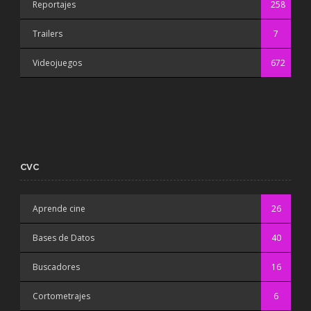
Reportajes
258
Trailers
7
Videojuegos
672
CVC
Aprende cine
26
Bases de Datos
40
Buscadores
16
Cortometrajes
6