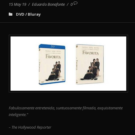
15 May 19
/
Eduardo Bonafonte
/
0
DVD / Bluray
Fabulosamente entretenida, suntuosamente filmada, exquisitamente
inteligente.”
– The Hollywood Reporter