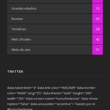
Grandes estudios
13
Revistas
32
Temáticas
28
Web Oficiales
42
Webs de cine
57
TWITTER
data-tweet-limit="4" data-link-color="#d520d9" data-border-
color="#ddd" lang="ES" data-theme="dark"
height="300"
width="255" data-screen-name="tunochedecine" data-show-
replies="false" data-aria-polite="assertive"> Tweets por el
@tunochedecine.