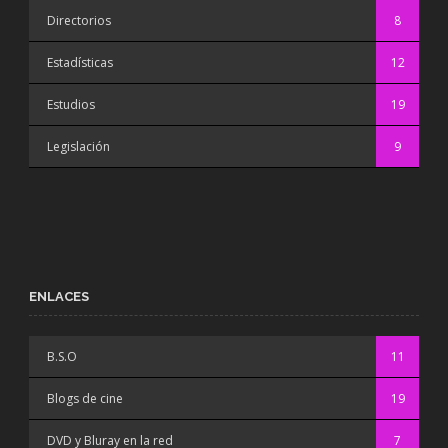
Directorios
8
Estadísticas
12
Estudios
19
Legislación
9
ENLACES
B.S.O
11
Blogs de cine
19
DVD y Bluray en la red
7