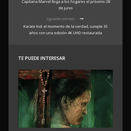
Capitana Marvel llega a los hogares el próximo 28
de junio
Siguiente entrada
Karate Kid: el momento de la verdad, cumple 35
años con una edición 4K UHD restaurada
TE PUEDE INTERESAR