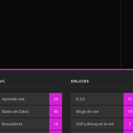
VC
ENLACES
Aprende cine
26
B.S.O
11
Bases de Datos
40
Blogs de cine
19
Buscadores
16
DVD y Bluray en la red
7