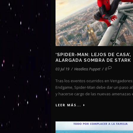
‘SPIDER-MAN: LEJOS DE CASA’,
ALARGADA SOMBRA DE STARK
03 Jul 19
/
Headless Puppet
/
0
Tras los eventos ocurridos en Vengadores
Endgame, Spider-Man debe dar un paso al
y hacerse cargo de las nuevas amenazas e
LEER MÁS...