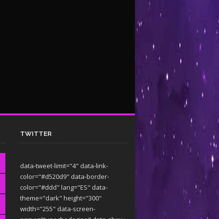
TWITTER
data-tweet-limit="4" data-link-
color="#d520d9" data-border-
color="#ddd" lang="ES" data-
theme="dark"
height="300"
width="255" data-screen-