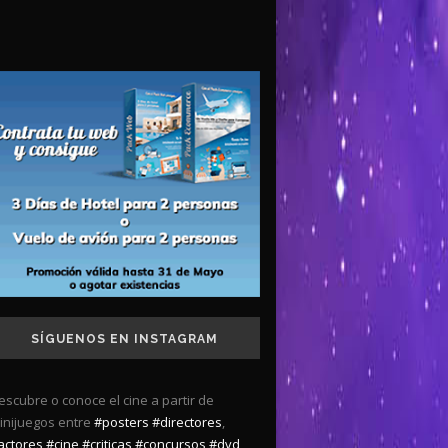
SÍGUENOS EN INSTAGRAM
escubre o conoce el cine a partir de
inijuegos entre
#posters
#directores
,
actores
#cine
#criticas
#concursos
#dvd