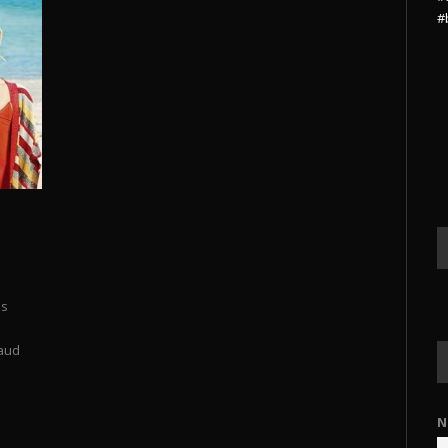
#
os
naud
N