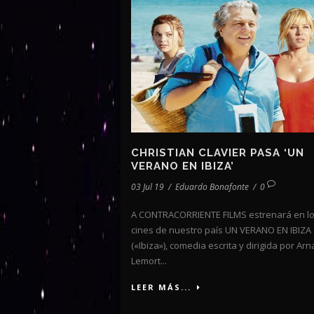
CHRISTIAN CLAVIER PASA ‘UN
VERANO EN IBIZA’
03 Jul 19
/
Eduardo Bonafonte
/
0
A CONTRACORRIENTE FILMS estrenará en l
cines de nuestro país UN VERANO EN IBIZA
(«Ibiza»), comedia escrita y dirigida por Ar
Lemort...
LEER MÁS...