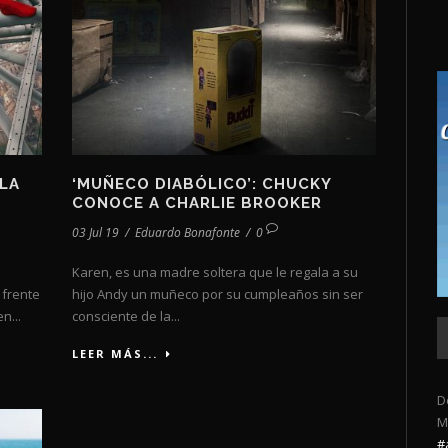
 LA
‘MUÑECO DIABÓLICO’: CHUCKY
CONOCE A CHARLIE BROOKER
03 Jul 19
/
Eduardo Bonafonte
/
0
:
Karen, es una madre soltera que le regala a su
 frente
hijo Andy un muñeco por su cumpleaños sin ser
n...
consciente de la...
LEER MÁS...
D
M
#