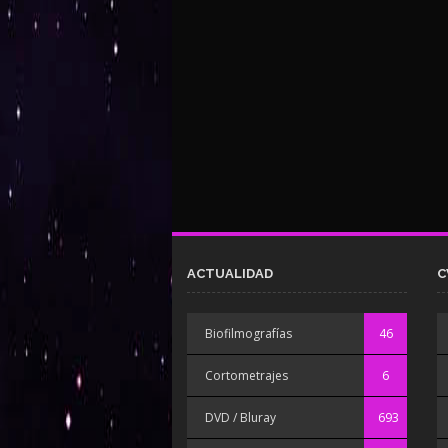
ACTUALIDAD
C
Biofilmografías
46
Cortometrajes
6
DVD / Bluray
693