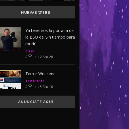
NUEVAS WEBS
Ya tenemos la portada de
la BSO de ‘Sin tiempo para
morir’
B.S.O
0
/
12 Sep 20
Terror Weekend
TEMÁTICAS
0
/
15 Feb 16
ANUNCIATE AQUÍ