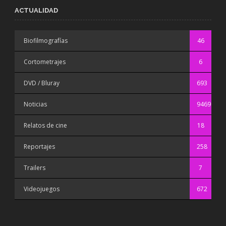
ACTUALIDAD
Biofilmografías
46
Cortometrajes
6
DVD / Bluray
693
Noticias
9469
Relatos de cine
18
Reportajes
258
Trailers
7
Videojuegos
672