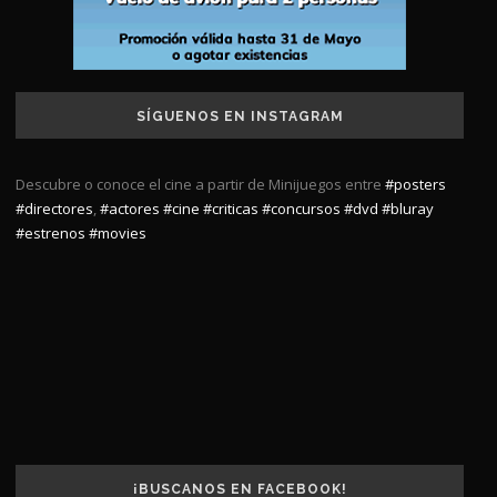
SÍGUENOS EN INSTAGRAM
Descubre o conoce el cine a partir de Minijuegos entre
#posters
#directores
,
#actores
#cine
#criticas
#concursos
#dvd
#bluray
#estrenos
#movies
¡BUSCANOS EN FACEBOOK!