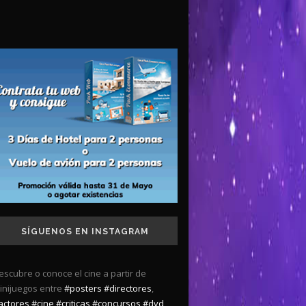
SÍGUENOS EN INSTAGRAM
escubre o conoce el cine a partir de
inijuegos entre
#posters
#directores
,
actores
#cine
#criticas
#concursos
#dvd