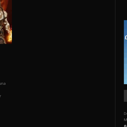
 una
r
D
M
#