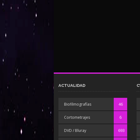
ACTUALIDAD
C
Biofilmografías
46
Cortometrajes
6
DVD / Bluray
693