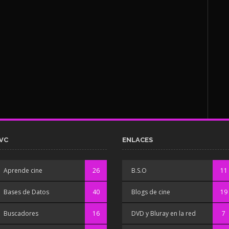
VC
ENLACES
Aprende cine
26
B.S.O
11
Bases de Datos
40
Blogs de cine
19
Buscadores
16
DVD y Bluray en la red
7