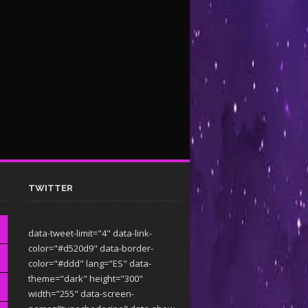
TWITTER
data-tweet-limit="4" data-link-
color="#d520d9" data-border-
color="#ddd" lang="ES" data-
theme="dark"
height="300"
width="255" data-screen-