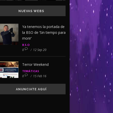
NUEVAS WEBS
Ya tenemos la portada de
la BSO de ‘Sin tiempo para
morir’
B.S.O
0
/
12 Sep 20
Terror Weekend
TEMÁTICAS
0
/
15 Feb 16
ANUNCIATE AQUÍ