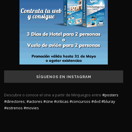
SÍGUENOS EN INSTAGRAM
Descubre o conoce el cine a partir de Minijuegos entre
#posters
#directores
,
#actores
#cine
#criticas
#concursos
#dvd
#bluray
#estrenos
#movies