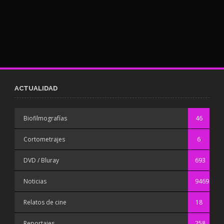
ACTUALIDAD
Biofilmografías
46
Cortometrajes
6
DVD / Bluray
693
Noticias
9469
Relatos de cine
18
Reportajes
258