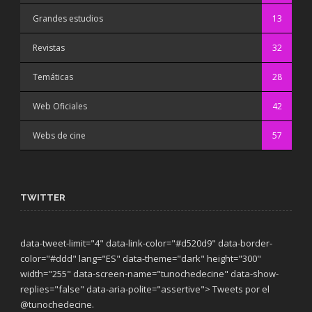
Grandes estudios
13
Revistas
32
Temáticas
28
Web Oficiales
42
Webs de cine
57
TWITTER
data-tweet-limit="4" data-link-color="#d520d9" data-border-
color="#ddd" lang="ES" data-theme="dark"
height="300"
width="255" data-screen-name="tunochedecine" data-show-
replies="false" data-aria-polite="assertive"> Tweets por el
@tunochedecine.