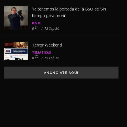
Ya tenemos la portada de la BSO de ‘Sin
tiempo para morir’
B.S.O
0
/
12 Sep 20
Terror Weekend
TEMÁTICAS
0
/
15 Feb 16
ANUNCIATE AQUÍ