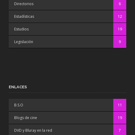
Directorios
8
Estadísticas
12
Estudios
19
Legislación
9
ENLACES
B.S.O
11
Blogs de cine
19
DVD y Bluray en la red
7