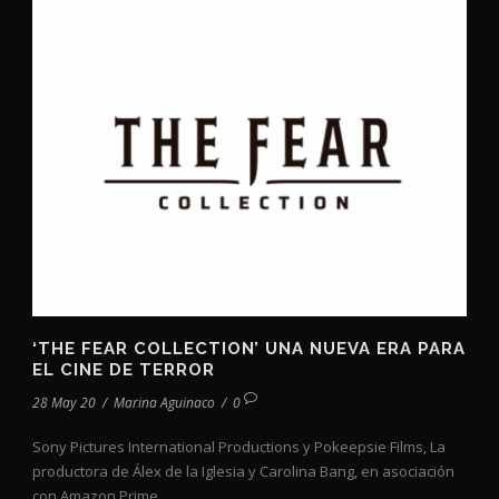
‘THE FEAR COLLECTION’ UNA NUEVA ERA PARA
EL CINE DE TERROR
28 May 20
/
Marina Aguinaco
/
0
Sony Pictures International Productions y Pokeepsie Films, La
productora de Álex de la Iglesia y Carolina Bang, en asociación
con Amazon Prime...