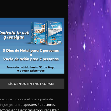
SÍGUENOS EN INSTAGRAM
escubre o conoce el cine a partir de
inijuegos entre
#posters
#directores
,
actores
#cine
#criticas
#concursos
#dvd