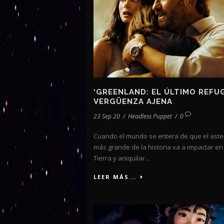
‘GREENLAND: EL ÚLTIMO REFUG
VERGÜENZA AJENA
23 Sep 20
/
Headless Puppet
/
0
Cuando el mundo se entera de que el aste
más grande de la historia va a impactar en 
Tierra y aniquilar...
LEER MÁS...