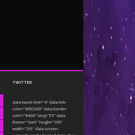
TWITTER
data-tweet-limit="4" data-link-
color="#d520d9" data-border-
color="#ddd" lang="ES" data-
theme="dark"
height="300"
width="255" data-screen-