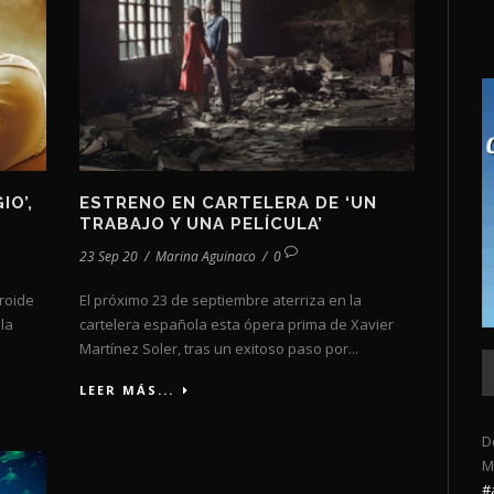
IO’,
ESTRENO EN CARTELERA DE ‘UN
TRABAJO Y UNA PELÍCULA’
23 Sep 20
/
Marina Aguinaco
/
0
roide
El próximo 23 de septiembre aterriza en la
la
cartelera española esta ópera prima de Xavier
Martínez Soler, tras un exitoso paso por...
LEER MÁS...
D
M
#