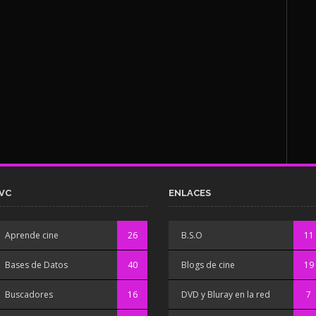
VC
ENLACES
Aprende cine
26
B.S.O
11
Bases de Datos
40
Blogs de cine
19
Buscadores
16
DVD y Bluray en la red
7