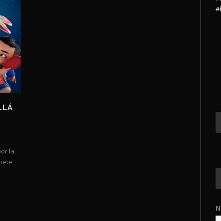
#
LLÁ
or la
ohete
N