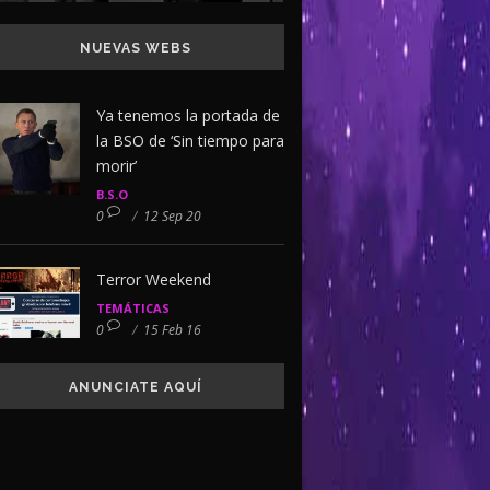
NUEVAS WEBS
Ya tenemos la portada de
la BSO de ‘Sin tiempo para
morir’
B.S.O
0
/
12 Sep 20
Terror Weekend
TEMÁTICAS
0
/
15 Feb 16
ANUNCIATE AQUÍ