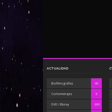
ACTUALIDAD
C
Biofilmografías
46
Cortometrajes
6
DVD / Bluray
693