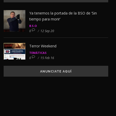
Ya tenemos la portada de la BSO de ‘Sin
tiempo para morir’
B.S.O
0
/
12 Sep 20
Terror Weekend
TEMÁTICAS
0
/
15 Feb 16
ANUNCIATE AQUÍ