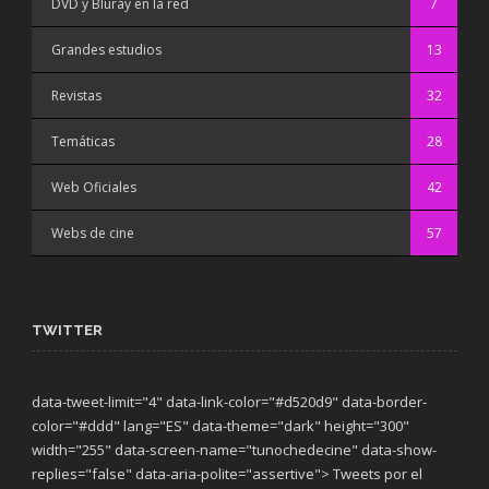
DVD y Bluray en la red
7
Grandes estudios
13
Revistas
32
Temáticas
28
Web Oficiales
42
Webs de cine
57
TWITTER
data-tweet-limit="4" data-link-color="#d520d9" data-border-
color="#ddd" lang="ES" data-theme="dark"
height="300"
width="255" data-screen-name="tunochedecine" data-show-
replies="false" data-aria-polite="assertive"> Tweets por el