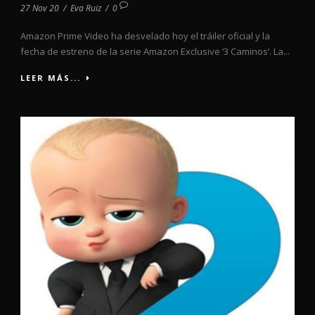
27 Nov 20
/
Eva Ruiz
/
0
Amazon Prime Video ha desvelado hoy el tráiler oficial y la
fecha de estreno de la serie Amazon Exclusive ‘3 Caminos’. La...
LEER MÁS...