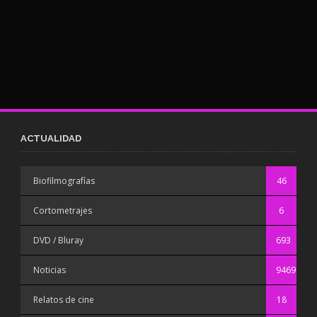
ACTUALIDAD
Biofilmografías
46
Cortometrajes
6
DVD / Bluray
693
Noticias
9469
Relatos de cine
18