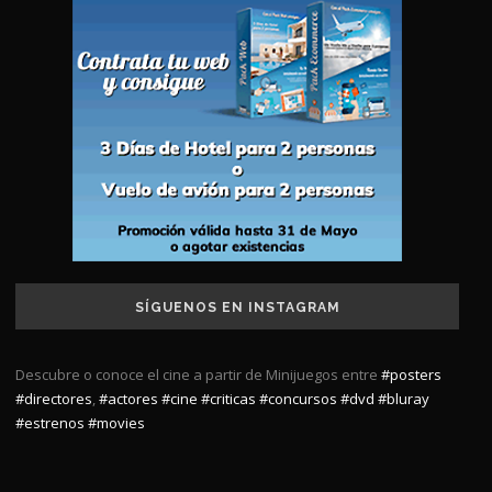
SÍGUENOS EN INSTAGRAM
Descubre o conoce el cine a partir de Minijuegos entre
#posters
#directores
,
#actores
#cine
#criticas
#concursos
#dvd
#bluray
#estrenos
#movies