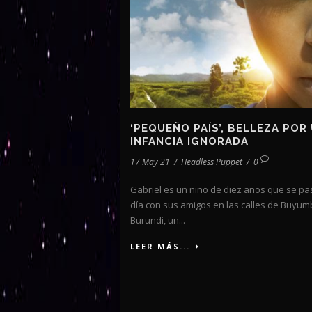
‘PEQUEÑO PAÍS’, BELLEZA POR
INFANCIA IGNORADA
17 May 21
/
Headless Puppet
/
0
Gabriel es un niño de diez años que se pa
día con sus amigos en las calles de Buyum
Burundi, un...
LEER MÁS...