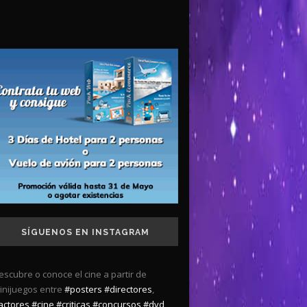
SÍGUENOS EN INSTAGRAM
escubre o conoce el cine a partir de
inijuegos entre
#posters
#directores
,
actores
#cine
#criticas
#concursos
#dvd