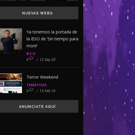
NUEVAS WEBS
Ya tenemos la portada de
la BSO de ‘Sin tiempo para
morir’
B.S.O
0
/
12 Sep 20
Terror Weekend
TEMÁTICAS
0
/
15 Feb 16
ANUNCIATE AQUÍ