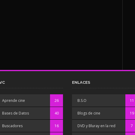
VC
ENLACES
Aprende cine
26
B.S.O
11
Bases de Datos
40
Blogs de cine
19
Buscadores
16
DVD y Bluray en la red
7