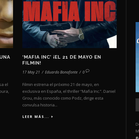
 UNA
‘MAFIA INC’ ¡EL 21 DE MAYO EN
FILMIN!
17 May 21
/
Eduardo Bonafonte
/
0
sa el
Filmin estrena el próximo 21 de mayo, en
bura,
exclusiva en España, el thriller “Mafia Inc.”. Daniel
Grou, más conocido como Podz, dirige esta
convulsa historia...
LEER MÁS...
D
M
#