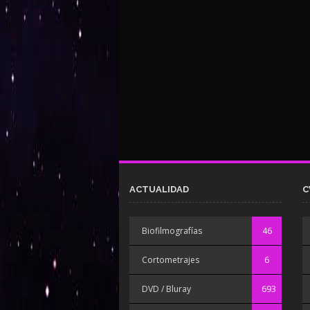
ACTUALIDAD
C
Biofilmografías
46
Cortometrajes
6
DVD / Bluray
693