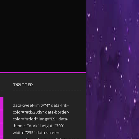
TWITTER
data-tweet-limit="4" data-link-
color="#d520d9" data-border-
color="#ddd" lang="ES" data-
theme="dark"
height="300"
width="255" data-screen-