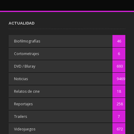
ACTUALIDAD
Biofilmografías
46
Cortometrajes
6
DVD / Bluray
693
Noticias
9469
Relatos de cine
18
Reportajes
258
Trailers
7
Videojuegos
672