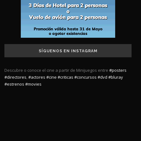
SÍGUENOS EN INSTAGRAM
Descubre o conoce el cine a partir de Minijuegos entre
#posters
#directores
,
#actores
#cine
#criticas
#concursos
#dvd
#bluray
#estrenos
#movies