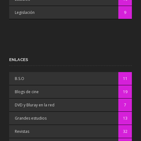
Legislación
9
ENLACES
B.S.O
11
Blogs de cine
19
DVD y Bluray en la red
7
Grandes estudios
13
Revistas
32