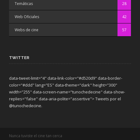
Temáticas
28
Web Oficiales
42
Webs de cine
57
TWITTER
data-tweet-limit="4" data-link-color="#d520d9" data-border-
color="#ddd" lang="ES" data-theme="dark"
height="300"
width="255" data-screen-name="tunochedecine" data-show-
replies="false" data-aria-polite="assertive"> Tweets por el
@tunochedecine.
Nunca tuviste el cine tan cerca