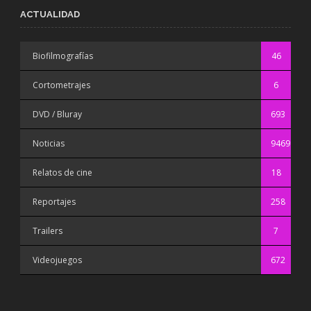
ACTUALIDAD
Biofilmografías
46
Cortometrajes
6
DVD / Bluray
693
Noticias
9469
Relatos de cine
18
Reportajes
258
Trailers
7
Videojuegos
672