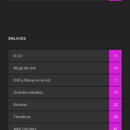
ENLACES
B.S.O
11
Blogs de cine
19
DVD y Bluray en la red
7
Grandes estudios
13
Revistas
32
Temáticas
28
Web Oficiales
42