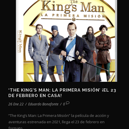
‘THE KING’S MAN: LA PRIMERA MISIÓN’ ¡EL 23
DE FEBRERO EN CASA!
26 Ene 22
/
Eduardo Bonafonte
/
0
“The King’s Man: La Primera Misión” la película de acción y
aventuras estrenada en 2021, llega el 23 de febrero en
formato...