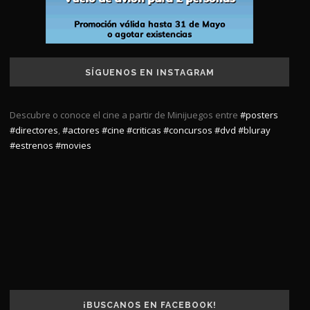
SÍGUENOS EN INSTAGRAM
Descubre o conoce el cine a partir de Minijuegos entre
#posters
#directores
,
#actores
#cine
#criticas
#concursos
#dvd
#bluray
#estrenos
#movies
¡BUSCANOS EN FACEBOOK!