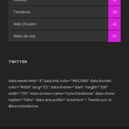
Temáticas
28
Web Oficiales
42
Webs de cine
57
TWITTER
data-tweet-limit="4" data-link-color="#d520d9" data-border-
color="#ddd" lang="ES" data-theme="dark"
height="300"
width="255" data-screen-name="tunochedecine" data-show-
replies="false" data-aria-polite="assertive"> Tweets por el
@tunochedecine.