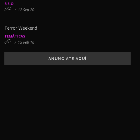
B.S.O
0
/
12 Sep 20
Terror Weekend
TEMÁTICAS
0
/
15 Feb 16
ANUNCIATE AQUÍ