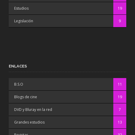
Estudios
19
Legislación
9
ENLACES
B.S.O
11
Blogs de cine
19
DVD y Bluray en la red
7
Grandes estudios
13
Revistas
32