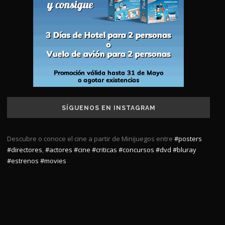
SÍGUENOS EN INSTAGRAM
Descubre o conoce el cine a partir de Minijuegos entre
#posters
#directores
,
#actores
#cine
#criticas
#concursos
#dvd
#bluray
#estrenos
#movies