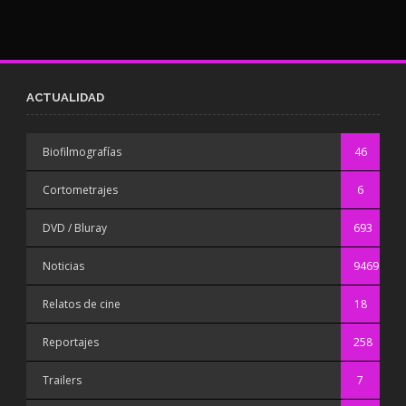
ACTUALIDAD
Biofilmografías
46
Cortometrajes
6
DVD / Bluray
693
Noticias
9469
Relatos de cine
18
Reportajes
258
Trailers
7