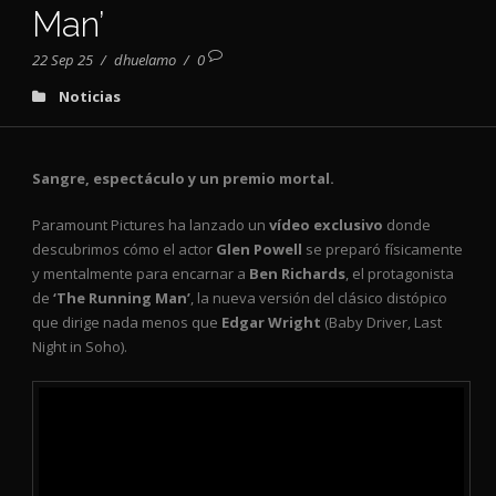
Man’
22 Sep 25
/
dhuelamo
/
0
Noticias
Sangre, espectáculo y un premio mortal.
Paramount Pictures ha lanzado un
vídeo exclusivo
donde
descubrimos cómo el actor
Glen Powell
se preparó físicamente
y mentalmente para encarnar a
Ben Richards
, el protagonista
de
‘The Running Man’
, la nueva versión del clásico distópico
que dirige nada menos que
Edgar Wright
(Baby Driver, Last
Night in Soho).