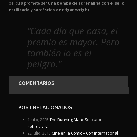
película promete ser
una bomba de adrenalina con el sello
estilizado y sarcástico de Edgar Wright
.
“Cada día que pasa, el
premio es mayor. Pero
también lo es el
peligro.”
COMENTARIOS
POST RELACIONADOS
1 julio, 2025
The Running Man: ¡Solo uno
sobrevivirá!
22 julio, 2013
Cine en la Comic – Con International