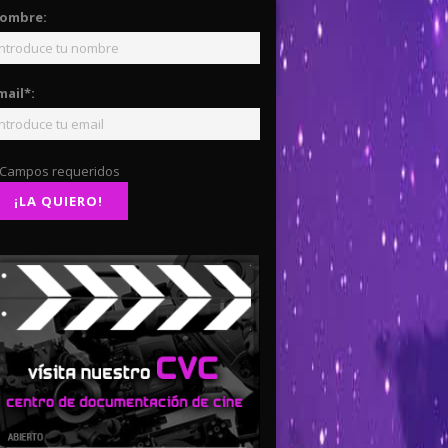
ombre:
mail*:
 Campos requeridos