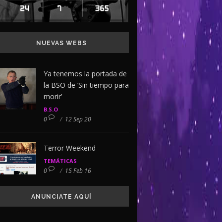
NUEVAS WEBS
Ya tenemos la portada de
la BSO de ‘Sin tiempo para
morir’
B.S.O
0
/
12 Sep 20
Terror Weekend
TEMÁTICAS
0
/
15 Feb 16
ANUNCIATE AQUÍ