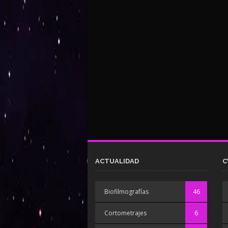
ACTUALIDAD
C
Biofilmografías
46
Cortometrajes
6