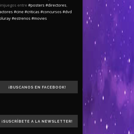
inijuegos entre
#posters
#directores
,
actores
#cine
#criticas
#concursos
#dvd
bluray
#estrenos
#movies
¡BUSCANOS EN FACEBOOK!
¡SUSCRÍBETE A LA NEWSLETTER!