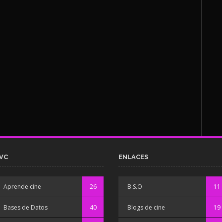
VC
ENLACES
Aprende cine
26
B.S.O
11
Bases de Datos
40
Blogs de cine
19