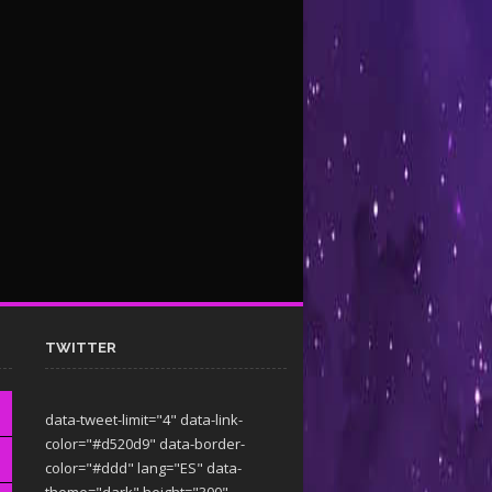
TWITTER
data-tweet-limit="4" data-link-
color="#d520d9" data-border-
color="#ddd" lang="ES" data-
theme="dark"
height="300"