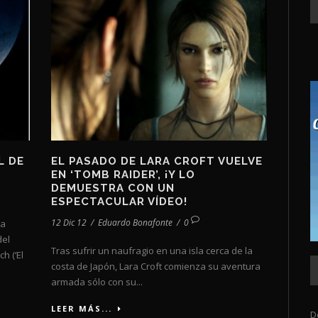
L DE
EL PASADO DE LARA CROFT VUELVE
EN ‘TOMB RAIDER’, ¡Y LO
DEMUESTRA CON UN
ESPECTACULAR VÍDEO!
12 Dic 12
/
Eduardo Bonafonte
/
0
la
del
Tras sufrir un naufragio en una isla cerca de la
h (‘El
costa de Japón, Lara Croft comienza su aventura
armada sólo con su...
LEER MÁS...
D