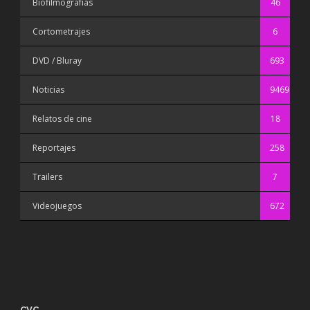
Biofilmografías
46
Cortometrajes
6
DVD / Bluray
693
Noticias
9469
Relatos de cine
18
Reportajes
258
Trailers
7
Videojuegos
672
CVC