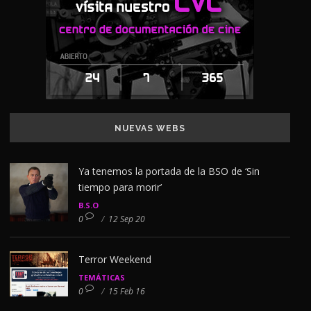
NUEVAS WEBS
Ya tenemos la portada de la BSO de ‘Sin
tiempo para morir’
B.S.O
0
/
12 Sep 20
Terror Weekend
TEMÁTICAS
0
/
15 Feb 16