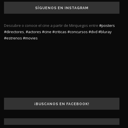
SÍGUENOS EN INSTAGRAM
Descubre o conoce el cine a partir de Minijuegos entre
#posters
#directores
,
#actores
#cine
#criticas
#concursos
#dvd
#bluray
#estrenos
#movies
¡BUSCANOS EN FACEBOOK!