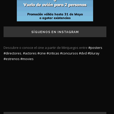
SÍGUENOS EN INSTAGRAM
Descubre o conoce el cine a partir de Minijuegos entre
#posters
#directores
,
#actores
#cine
#criticas
#concursos
#dvd
#bluray
#estrenos
#movies