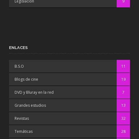
Legislación
9
ENLACES
B.S.O
11
Blogs de cine
19
DVD y Bluray en la red
7
Grandes estudios
13
Revistas
32
Temáticas
28