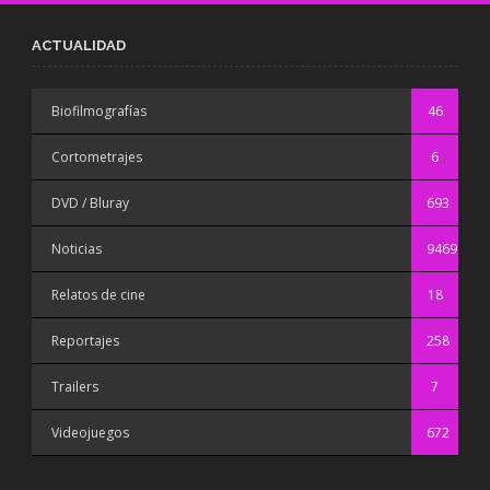
ACTUALIDAD
Biofilmografías
46
Cortometrajes
6
DVD / Bluray
693
Noticias
9469
Relatos de cine
18
Reportajes
258
Trailers
7
Videojuegos
672