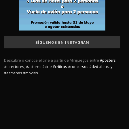
SÍGUENOS EN INSTAGRAM
Descubre o conoce el cine a partir de Minijuegos entre
#posters
#directores
,
#actores
#cine
#criticas
#concursos
#dvd
#bluray
#estrenos
#movies