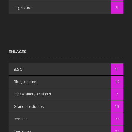
Legislación
9
ENLACES
B.S.O
11
Blogs de cine
19
DVD y Bluray en la red
7
Grandes estudios
13
Revistas
32
Temáticas
28