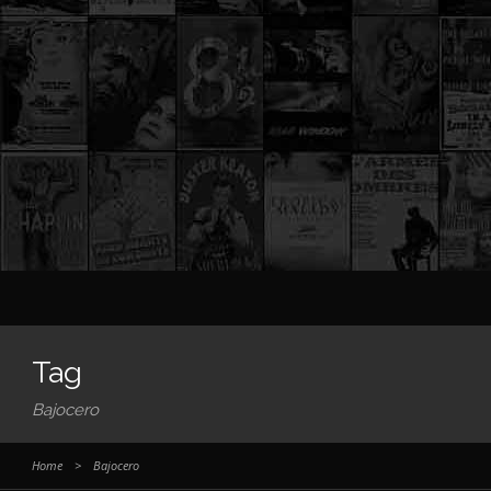
Tag
Bajocero
Home
>
Bajocero