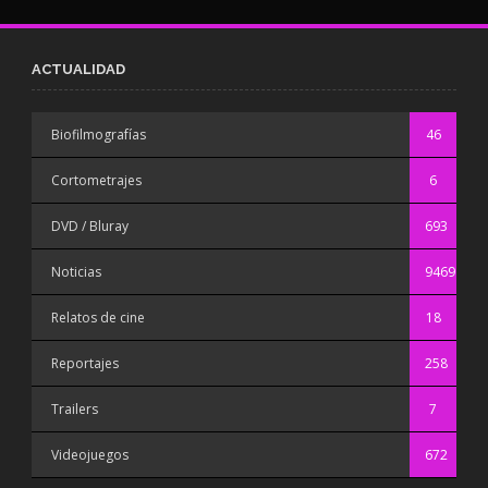
ACTUALIDAD
Biofilmografías
46
Cortometrajes
6
DVD / Bluray
693
Noticias
9469
Relatos de cine
18
Reportajes
258
Trailers
7
Videojuegos
672