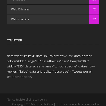
Web Oficiales
42
Webs de cine
57
TWITTER
data-tweet-limit="4" data-link-color="#d520d9" data-border-
color="#ddd" lang="ES" data-theme="dark"
height="300"
width="255" data-screen-name="tunochedecine" data-show-
replies="false" data-aria-polite="assertive"> Tweets por el
@tunochedecine.
Nunca tuviste el cine tan cerca
Copyright 2016 Noche de Cine | Todos los derechos reservados