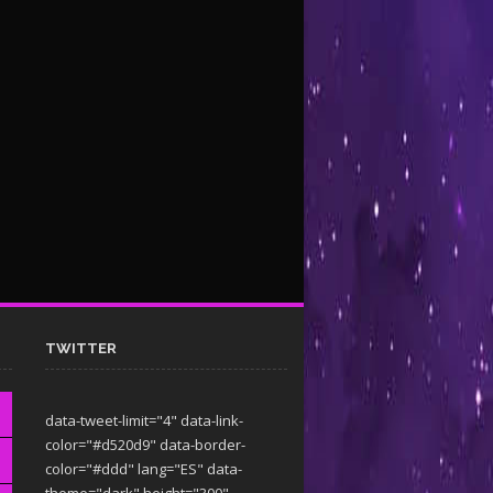
TWITTER
data-tweet-limit="4" data-link-
color="#d520d9" data-border-
color="#ddd" lang="ES" data-
theme="dark"
height="300"