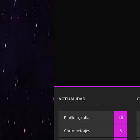
ACTUALIDAD
C
Biofilmografías
46
Cortometrajes
6