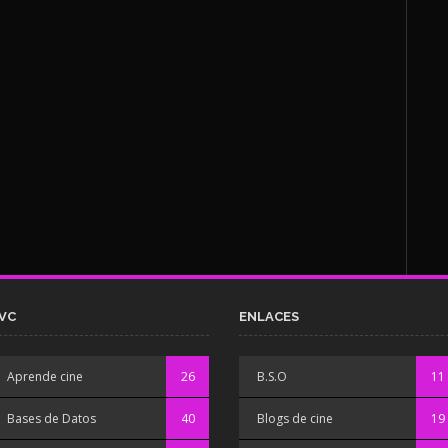
VC
ENLACES
Aprende cine
26
B.S.O
11
Bases de Datos
40
Blogs de cine
19