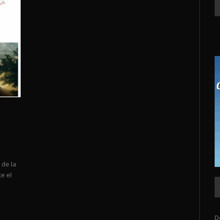
 de la
e el
D