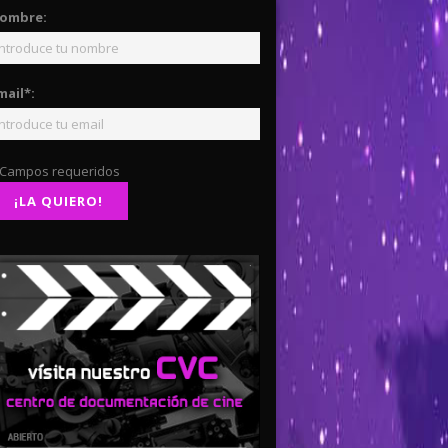
ombre:
mail*:
 Campos requeridos