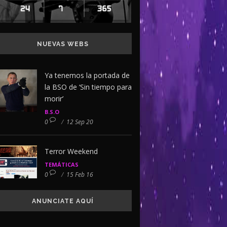
NUEVAS WEBS
Ya tenemos la portada de
la BSO de ‘Sin tiempo para
morir’
B.S.O
0
/
12 Sep 20
Terror Weekend
TEMÁTICAS
0
/
15 Feb 16
ANUNCIATE AQUÍ