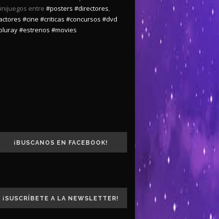
inijuegos entre
#posters
#directores
,
actores
#cine
#criticas
#concursos
#dvd
bluray
#estrenos
#movies
¡BUSCANOS EN FACEBOOK!
¡SUSCRÍBETE A LA NEWSLETTER!