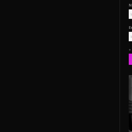
N
E
*