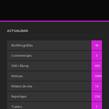
ACTUALIDAD
Biofilmografías
46
Cortometrajes
6
DVD / Bluray
693
Noticias
9469
Relatos de cine
18
Reportajes
258
Trailers
7