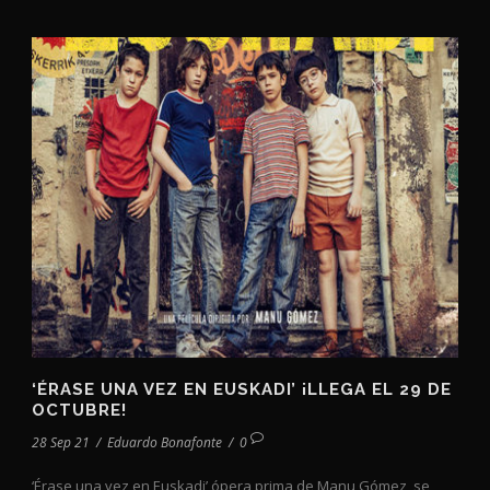
‘ÉRASE UNA VEZ EN EUSKADI’ ¡LLEGA EL 29 DE
OCTUBRE!
28 Sep 21
/
Eduardo Bonafonte
/
0
‘Érase una vez en Euskadi’ ópera prima de Manu Gómez, se