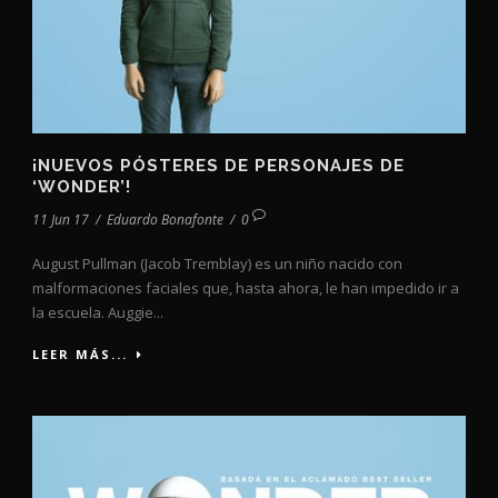
¡NUEVOS PÓSTERES DE PERSONAJES DE
‘WONDER’!
11 Jun 17
/
Eduardo Bonafonte
/
0
August Pullman (Jacob Tremblay) es un niño nacido con
malformaciones faciales que, hasta ahora, le han impedido ir a
la escuela. Auggie...
LEER MÁS...