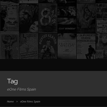
Tag
eOne Films Spain
Home
>
eOne Films Spain