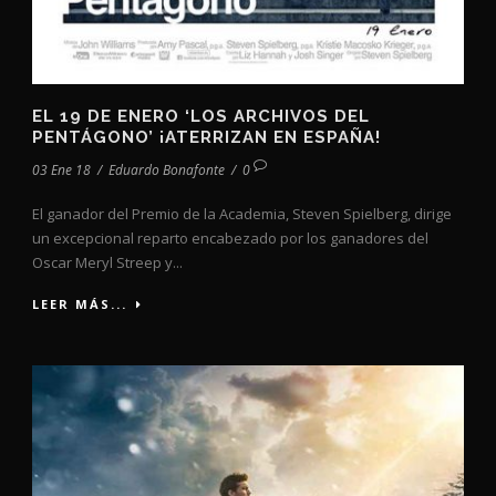
EL 19 DE ENERO ‘LOS ARCHIVOS DEL
PENTÁGONO’ ¡ATERRIZAN EN ESPAÑA!
03 Ene 18
/
Eduardo Bonafonte
/
0
El ganador del Premio de la Academia, Steven Spielberg, dirige
un excepcional reparto encabezado por los ganadores del
Oscar Meryl Streep y...
LEER MÁS...