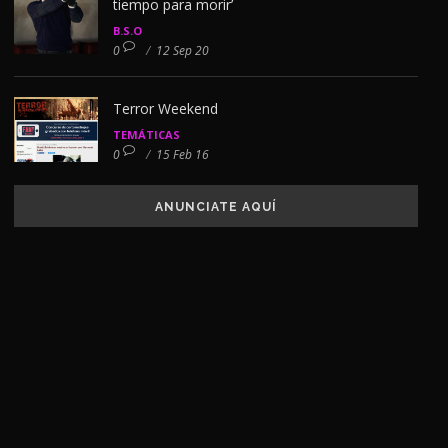
tiempo para morir’
B.S.O
0
/
12 Sep 20
Terror Weekend
TEMÁTICAS
0
/
15 Feb 16
ANUNCIATE AQUÍ