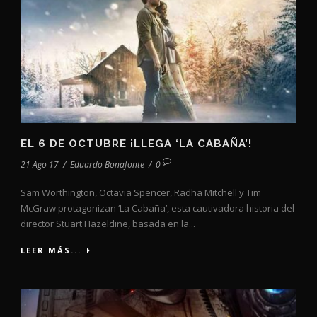
EL 6 DE OCTUBRE ¡LLEGA ‘LA CABAÑA’!
21 Ago 17
/
Eduardo Bonafonte
/
0
Sam Worthington, Octavia Spencer, Radha Mitchell y Tim
McGraw protagonizan ‘La Cabaña’, esta cautivadora historia del
director Stuart Hazeldine, basada en la...
LEER MÁS...