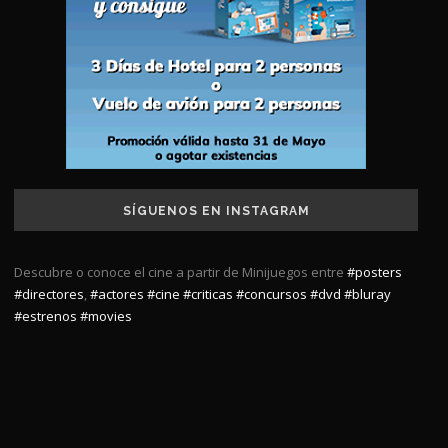
SÍGUENOS EN INSTAGRAM
Descubre o conoce el cine a partir de Minijuegos entre
#posters
#directores
,
#actores
#cine
#criticas
#concursos
#dvd
#bluray
#estrenos
#movies