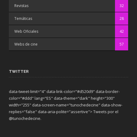
Revistas
32
Temáticas
28
Web Oficiales
42
Webs de cine
57
TWITTER
data-tweet-limit="4" data-link-color="#d520d9" data-border-
color="#ddd" lang="ES" data-theme="dark"
height="300"
width="255" data-screen-name="tunochedecine" data-show-
replies="false" data-aria-polite="assertive"> Tweets por el
@tunochedecine.