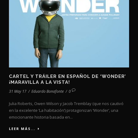
CARTEL Y TRÁILER EN ESPAÑOL DE ‘WONDER’
¡MARAVILLA A LA VISTA!
31 May 17
/
Eduardo Bonafonte
/
0
Julia Roberts, Owen Wilson y Jacob Tremblay (que nos cautivó
en la excelente ‘La habitación’) protagonizan ‘Wonder’, una
emocionante historia basada en...
LEER MÁS...