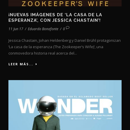
¡NUEVAS IMÁGENES DE ‘LA CASA DE LA
ESPERANZA’, CON JESSICA CHASTAIN’!
11 Jun 17
/
Eduardo Bonafonte
/
0
Jessica Chastain, Johan Heldenberg y Daniel Brühl protagonizan
‘La casa de la esperanza (The Zookeeper’s Wife)’, una
conmovedora historia real acerca del...
LEER MÁS...