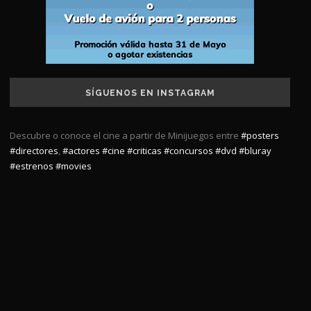
SÍGUENOS EN INSTAGRAM
Descubre o conoce el cine a partir de Minijuegos entre
#posters
#directores
,
#actores
#cine
#criticas
#concursos
#dvd
#bluray
#estrenos
#movies