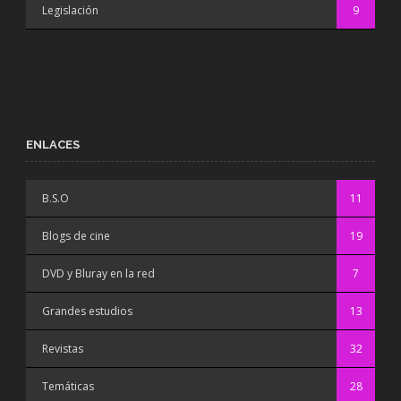
Legislación
9
ENLACES
B.S.O
11
Blogs de cine
19
DVD y Bluray en la red
7
Grandes estudios
13
Revistas
32
Temáticas
28