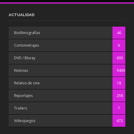
ACTUALIDAD
Biofilmografías
46
Cortometrajes
6
DVD / Bluray
693
Noticias
9469
Relatos de cine
18
Reportajes
258
Trailers
7
Videojuegos
672