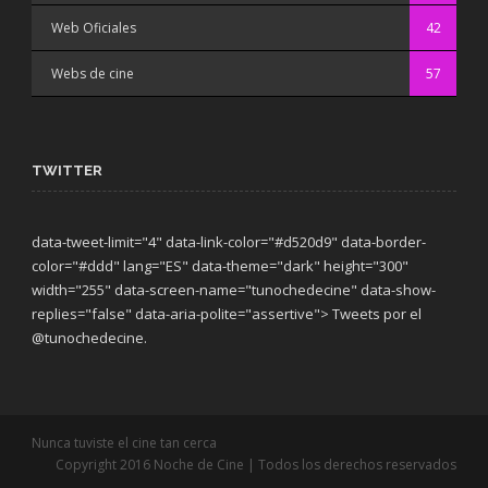
Web Oficiales
42
Webs de cine
57
TWITTER
data-tweet-limit="4" data-link-color="#d520d9" data-border-
color="#ddd" lang="ES" data-theme="dark"
height="300"
width="255" data-screen-name="tunochedecine" data-show-
replies="false" data-aria-polite="assertive"> Tweets por el
@tunochedecine.
Nunca tuviste el cine tan cerca
Copyright 2016 Noche de Cine | Todos los derechos reservados