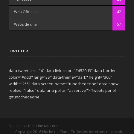
Web Oficiales
42
Webs de cine
57
TWITTER
data-tweet-limit="4" data-link-color="#d520d9" data-border-
color="#ddd" lang="ES" data-theme="dark"
height="300"
width="255" data-screen-name="tunochedecine" data-show-
replies="false" data-aria-polite="assertive"> Tweets por el
@tunochedecine.
Nunca tuviste el cine tan cerca
Copyright 2016 Noche de Cine | Todos los derechos reservados