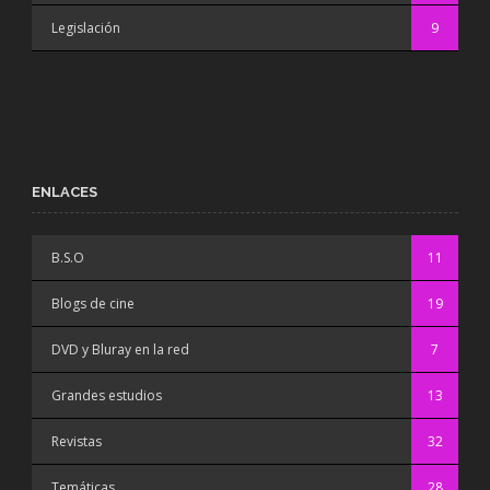
Legislación
9
ENLACES
B.S.O
11
Blogs de cine
19
DVD y Bluray en la red
7
Grandes estudios
13
Revistas
32
Temáticas
28