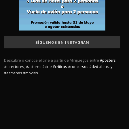
SÍGUENOS EN INSTAGRAM
Descubre o conoce el cine a partir de Minijuegos entre
#posters
#directores
,
#actores
#cine
#criticas
#concursos
#dvd
#bluray
#estrenos
#movies