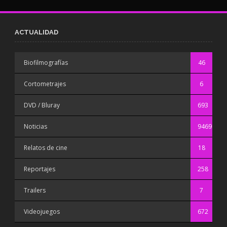
ACTUALIDAD
Biofilmografías
46
Cortometrajes
6
DVD / Bluray
693
Noticias
9469
Relatos de cine
18
Reportajes
258
Trailers
7
Videojuegos
672