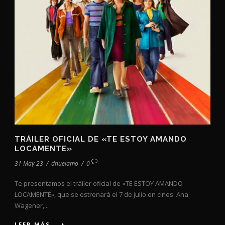
TRÁILER OFICIAL DE «TE ESTOY AMANDO
LOCAMENTE»
31 May 23
/
dhuelamo
/
0
Te presentamos el tráiler oficial de «TE ESTOY AMANDO
LOCAMENTE», que se estrenará el 7 de julio en cines Ana
Wagener,...
LEER MÁS...