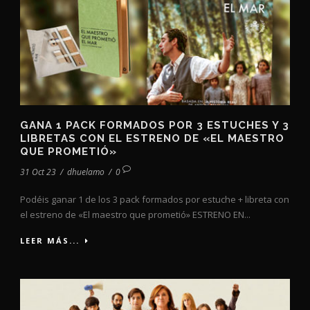
GANA 1 PACK FORMADOS POR 3 ESTUCHES Y 3
LIBRETAS CON EL ESTRENO DE «EL MAESTRO
QUE PROMETIÓ»
31 Oct 23
/
dhuelamo
/
0
Podéis ganar 1 de los 3 pack formados por estuche + libreta con
el estreno de «El maestro que prometió» ESTRENO EN...
LEER MÁS...