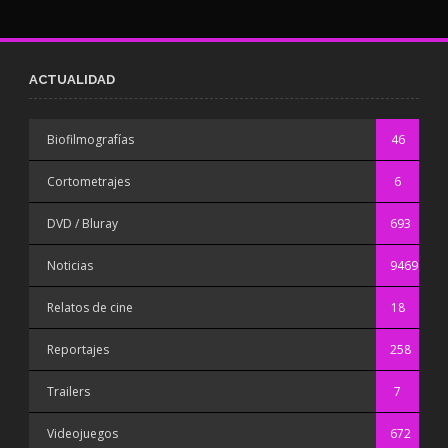
ACTUALIDAD
Biofilmografías
46
Cortometrajes
6
DVD / Bluray
693
Noticias
9469
Relatos de cine
18
Reportajes
258
Trailers
7
Videojuegos
672