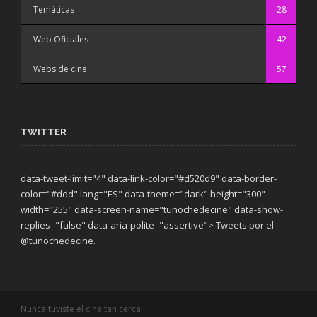
Temáticas
28
Web Oficiales
42
Webs de cine
57
TWITTER
data-tweet-limit="4" data-link-color="#d520d9" data-border-
color="#ddd" lang="ES" data-theme="dark"
height="300"
width="255" data-screen-name="tunochedecine" data-show-
replies="false" data-aria-polite="assertive"> Tweets por el
@tunochedecine.
Nunca tuviste el cine tan cerca