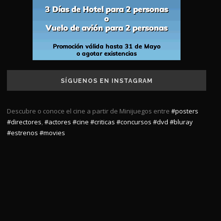
SÍGUENOS EN INSTAGRAM
Descubre o conoce el cine a partir de Minijuegos entre
#posters
#directores
,
#actores
#cine
#criticas
#concursos
#dvd
#bluray
#estrenos
#movies