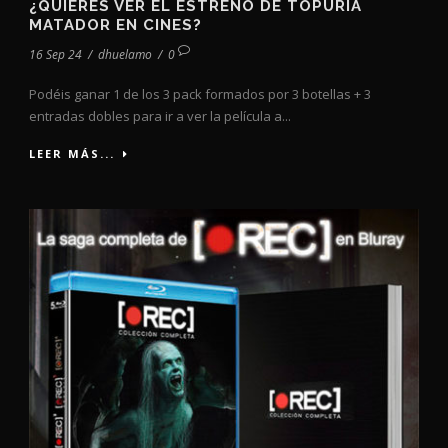
¿QUIERES VER EL ESTRENO DE TOPURIA
MATADOR EN CINES?
16 Sep 24
/
dhuelamo
/
0
Podéis ganar 1 de los 3 pack formados por 3 botellas + 3
entradas dobles para ir a ver la película a...
LEER MÁS...