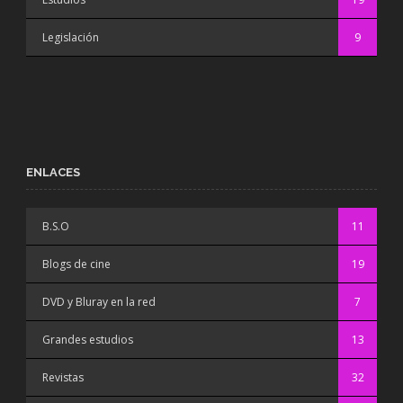
Legislación
9
ENLACES
B.S.O
11
Blogs de cine
19
DVD y Bluray en la red
7
Grandes estudios
13
Revistas
32