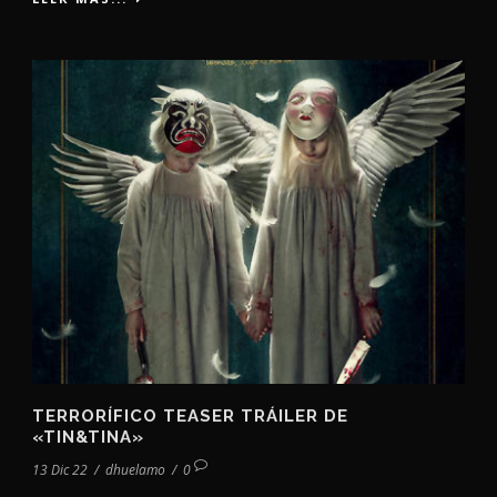
TERRORÍFICO TEASER TRÁILER DE
«TIN&TINA»
13 Dic 22
/
dhuelamo
/
0