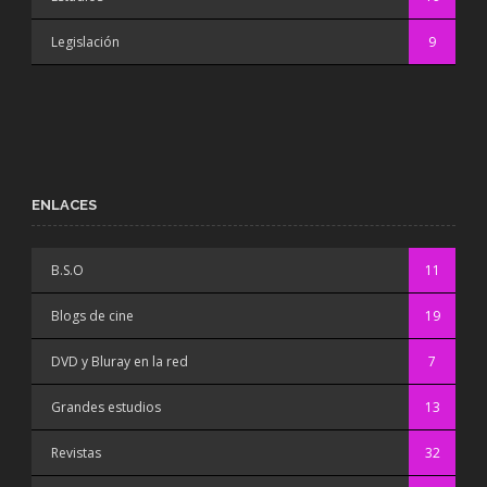
Legislación
9
ENLACES
B.S.O
11
Blogs de cine
19
DVD y Bluray en la red
7
Grandes estudios
13
Revistas
32