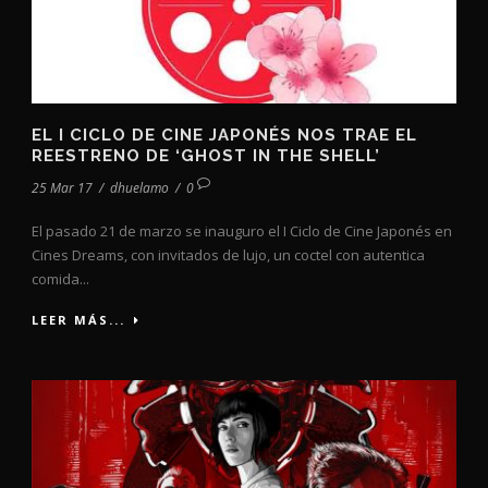
EL I CICLO DE CINE JAPONÉS NOS TRAE EL
REESTRENO DE ‘GHOST IN THE SHELL’
25 Mar 17
/
dhuelamo
/
0
El pasado 21 de marzo se inauguro el I Ciclo de Cine Japonés en
Cines Dreams, con invitados de lujo, un coctel con autentica
comida...
LEER MÁS...