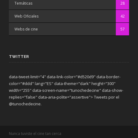
Temáticas
28
Web Oficiales
42
Webs de cine
57
TWITTER
data-tweet-limit="4" data-link-color="#d520d9" data-border-
color="#ddd" lang="ES" data-theme="dark"
height="300"
width="255" data-screen-name="tunochedecine" data-show-
replies="false" data-aria-polite="assertive"> Tweets por el
@tunochedecine.
Nunca tuviste el cine tan cerca