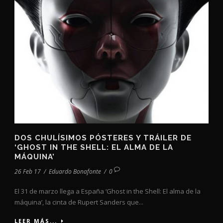
DOS CHULÍSIMOS PÓSTERES Y TRÁILER DE
‘GHOST IN THE SHELL: EL ALMA DE LA
MÁQUINA’
26 Feb 17
/
Eduardo Bonafonte
/
0
El 31 de marzo llega a España ‘Ghost in the Shell: El alma de la
máquina’, la cinta de Rupert Sanders que...
LEER MÁS...