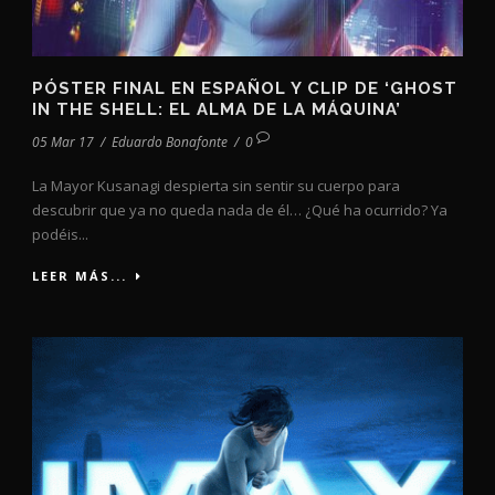
PÓSTER FINAL EN ESPAÑOL Y CLIP DE ‘GHOST
IN THE SHELL: EL ALMA DE LA MÁQUINA’
05 Mar 17
/
Eduardo Bonafonte
/
0
La Mayor Kusanagi despierta sin sentir su cuerpo para
descubrir que ya no queda nada de él… ¿Qué ha ocurrido? Ya
podéis...
LEER MÁS...