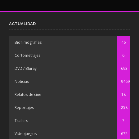
ACTUALIDAD
Biofilmografías
46
Cortometrajes
6
DVD / Bluray
693
Noticias
9469
Relatos de cine
18
Reportajes
258
Trailers
7
Videojuegos
672