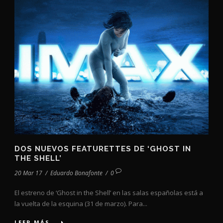
DOS NUEVOS FEATURETTES DE ‘GHOST IN
THE SHELL’
20 Mar 17
/
Eduardo Bonafonte
/
0
El estreno de ‘Ghost in the Shell’ en las salas españolas está a
la vuelta de la esquina (31 de marzo). Para...
LEER MÁS...