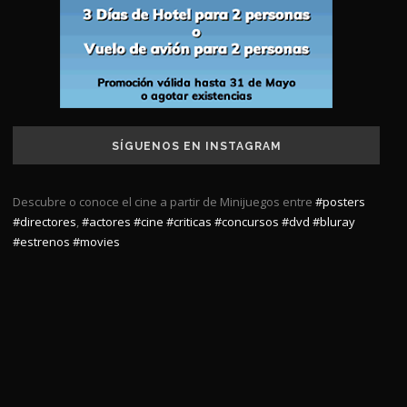
SÍGUENOS EN INSTAGRAM
Descubre o conoce el cine a partir de Minijuegos entre
#posters
#directores
,
#actores
#cine
#criticas
#concursos
#dvd
#bluray
#estrenos
#movies