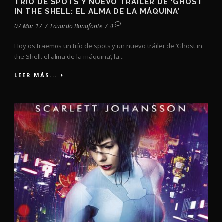
TRÍO DE SPOTS Y NUEVO TRÁILER DE ‘GHOST
IN THE SHELL: EL ALMA DE LA MÁQUINA’
07 Mar 17
/
Eduardo Bonafonte
/
0
Hoy os traemos un trío de spots y un nuevo tráiler de ‘Ghost in
the Shell: el alma de la máquina’, la...
LEER MÁS...