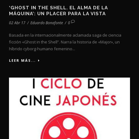
‘GHOST IN THE SHELL. EL ALMA DE LA
MÁQUINA’: UN PLACER PARA LA VISTA
02 Abr 17
/
Eduardo Bonafonte
/
0
Basada en la internacionalmente aclamada saga de ciencia
ficción «Ghost in the Shell”. Narra la historia de «Major», un
híbrido cyborg-humano femenino...
LEER MÁS...