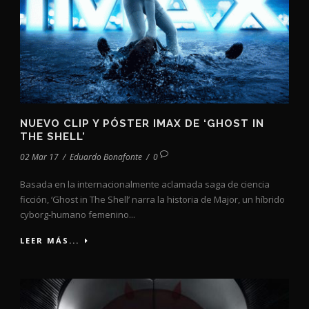
NUEVO CLIP Y PÓSTER IMAX DE ‘GHOST IN
THE SHELL’
02 Mar 17
/
Eduardo Bonafonte
/
0
Basada en la internacionalmente aclamada saga de ciencia
ficción, ‘Ghost in The Shell’ narra la historia de Major, un híbrido
cyborg-humano femenino...
LEER MÁS...