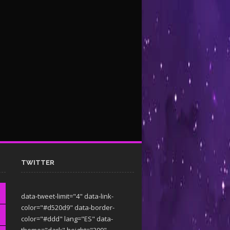
TWITTER
data-tweet-limit="4" data-link-
color="#d520d9" data-border-
color="#ddd" lang="ES" data-
theme="dark"
height="300"