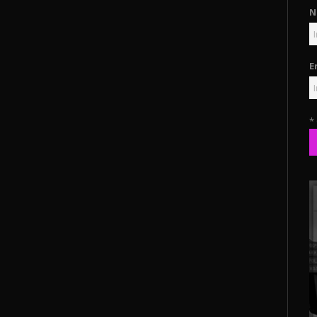
N
E
*