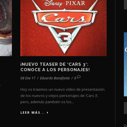
¡NUEVO TEASER DE ‘CARS 3’:
CONOCE A LOS PERSONAJES!
08 Ene 17
/
Eduardo Bonafonte
/
0
,
Hoy os traemos un nuevo vídeo de presentación
de los nuevos y viejos personajes de ‘Cars 3’,
pero, además ¡también os los...
LEER MÁS...
D