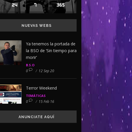
NUEVAS WEBS
Ya tenemos la portada de
la BSO de ‘Sin tiempo para
morir’
B.S.O
0
/
12 Sep 20
Terror Weekend
TEMÁTICAS
0
/
15 Feb 16
ANUNCIATE AQUÍ