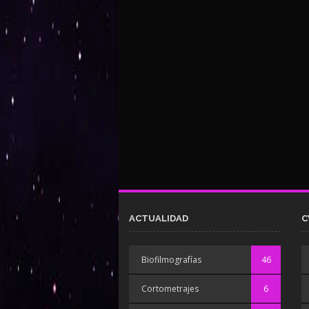
ACTUALIDAD
C
Biofilmografías
46
Cortometrajes
6