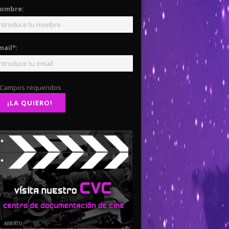
ombre:
mail*:
 Campos requeridos