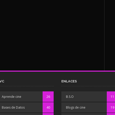
VC
ENLACES
Aprende cine
26
B.S.O
11
Bases de Datos
40
Blogs de cine
19