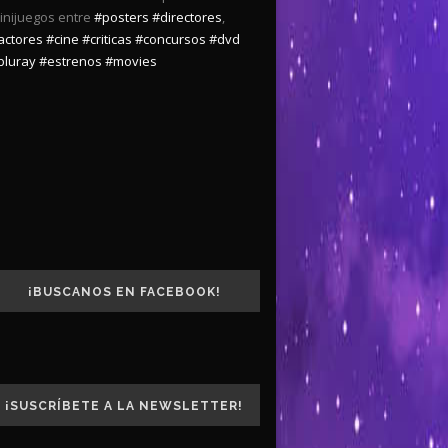
inijuegos entre
#posters
#directores
,
actores
#cine
#criticas
#concursos
#dvd
bluray
#estrenos
#movies
¡BUSCANOS EN FACEBOOK!
¡SUSCRÍBETE A LA NEWSLETTER!