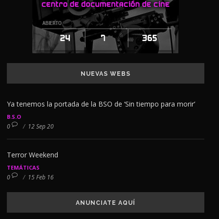
NUEVAS WEBS
Ya tenemos la portada de la BSO de ‘Sin tiempo para morir’
B.S.O
0
/
12 Sep 20
Terror Weekend
TEMÁTICAS
0
/
15 Feb 16
ANUNCIATE AQUÍ