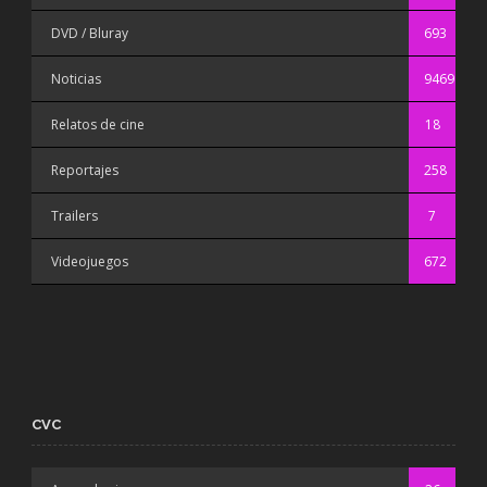
DVD / Bluray
693
Noticias
9469
Relatos de cine
18
Reportajes
258
Trailers
7
Videojuegos
672
CVC