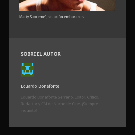
‘Marty Supreme’, situación embarazosa
SOBRE EL AUTOR
Eduardo Bonafonte
Eduardo Bonafonte Serrano. Editor, Crítico,
Redactor y CM de Noche de Cine. ¡Siempre
inquieto!