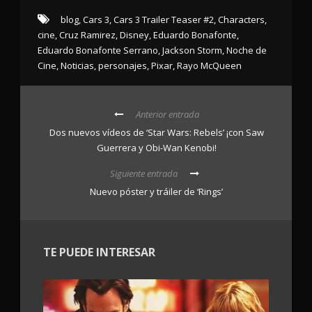
blog
,
Cars 3
,
Cars 3 Trailer Teaser #2
,
Characters
,
cine
,
Cruz Ramirez
,
Disney
,
Eduardo Bonafonte
,
Eduardo Bonafonte Serrano
,
Jackson Storm
,
Noche de
Cine
,
Noticias
,
personajes
,
Pixar
,
Rayo McQueen
Anterior entrada
Dos nuevos vídeos de ‘Star Wars: Rebels’ ¡con Saw
Guerrera y Obi-Wan Kenobi!
Siguiente entrada
Nuevo póster y tráiler de ‘Rings’
TE PUEDE INTERESAR