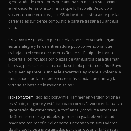
generación de corredores que amenazan no sólo su dominio
en el deporte, sino la confianza que lo llevó allí. Decidido a
volver a la primera línea, el nº95 debe decidir si su amor por las
carreras es suficiente combustible para regresar a su antigua
vida.
Cruz Ramirez
(doblado por Cristela Alonzo en versión original)
es una alegre y feroz entrenadora poco convencional que
trabaja en el centro de carreras Rust-eze. Equipa de forma
experta a los novatos con piezas de vanguardia para quemar
la pista, pero casi se cala cuando su ídolo por tantos años Rayo
McQueen aparece. Aunque le encantaría ayudarle a volver a la
cima, sabe que la competencia es más rápida que nunca y la
victoria se basa en la rapidez, ¿o no?
Jackson Storm
(doblado por Armie Hammer en versión original)
es rápido, elegante y está listo para correr. Favorito en la nueva
generación de corredores, la confianza y conducta arrogante
de Storm son desagradables, pero su inigualable velocidad
amenaza con redefinir el deporte. Entrenado en simuladores
de alta tecnología programados para perfeccionar la técnica y