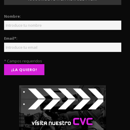
Nombre:
Email*:
* Campos requeridos