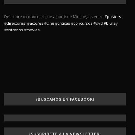
Descubre o conoce el cine a partir de Minijuegos entre
#posters
#directores
,
#actores
#cine
#criticas
#concursos
#dvd
#bluray
#estrenos
#movies
¡BUSCANOS EN FACEBOOK!
¡SUSCRÍBETE A LA NEWSLETTER!